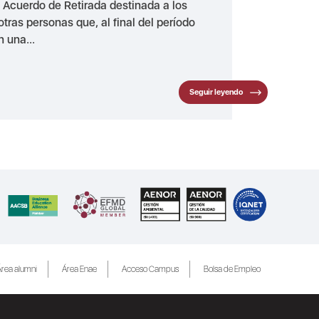
el Acuerdo de Retirada destinada a los
tras personas que, al final del período
n una...
Seguir leyendo
rea alumni
Área Enae
Acceso Campus
Bolsa de Empleo