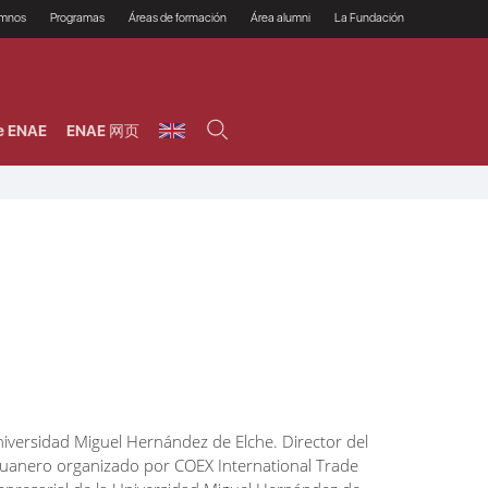
umnos
Programas
Áreas de formación
Área alumni
La Fundación
Por qué ENAE?
Todos los programas
Legal/Fiscal
Beneficios
olsa de empleo
Máster
Tecnología / Digital /
Asociarse
Semipresenciales y
Innovación / Data
oros
Preguntas Frecuentes
online
Science
e ENAE
ENAE 网页
rácticas en empresas
Programas Ejecutivos
Riesgos
NAE Alumni
Cursos de Postgrado y
Personas / RRHH /
Profesionales (Online)
HHDD
roceso de admisión
Agronegocios
inanciación, Becas y
onificación
Comercial / Marketing/
Ventas
inanciación estudios
magin LaCaixa
Dirección / Gestión /
Administración de
réstamo Imagina
empresas
studios Caja Rural
entral
Finanzas
entajas
Operaciones
niversidad Miguel Hernández de Elche. Director del
duanero organizado por COEX International Trade