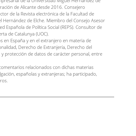
Empresarial de la Universidad Miguel Hernández de
igración de Alicante desde 2016. Consejero
or de la Revista electrónica de la Facultad de
guel Hernández de Elche. Miembro del Consejo Asesor
ed Española de Política Social (REPS). Consultor de
erta de Catalunya (UOC).
 en España y en el extranjero en materia de
onalidad, Derecho de Extranjería, Derecho del
 y protección de datos de carácter personal, entre
y comentarios relacionados con dichas materias
ulgación, españolas y extranjeras; ha participado,
ros.