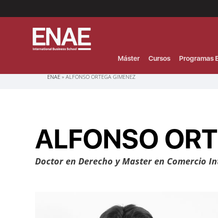
Menú
Superior
(Header)
Máster
Cursos
Programas E
Sobrescribir
ENAE
ALFONSO ORTEGA GIMENEZ
enlaces
de
ayuda
a
la
navegación
ALFONSO ORT
Doctor en Derecho y Master en Comercio Int