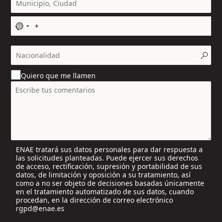
N
o
c
o
u
Quiero que me llamen
n
t
r
y
s
e
l
ENAE tratará sus datos personales para dar respuesta a
e
las solicitudes planteadas. Puede ejercer sus derechos
c
de acceso, rectificación, supresión y portabilidad de sus
t
datos, de limitación y oposición a su tratamiento, así
e
como a no ser objeto de decisiones basadas únicamente
en el tratamiento automatizado de sus datos, cuando
d
procedan, en la dirección de correo electrónico
rgpd@enae.es