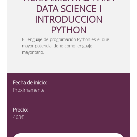
DATA SCIENCE I
INTRODUCCION
PYTHON
El lenguaje de programación Python es el que
mayor potencial tiene como lenguaje
mayoritario.
Fecha de inicio:
Próximamente
Precio:
463€