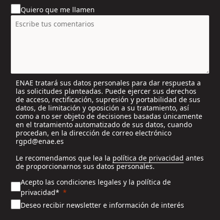
u
Quiero que me llamen
n
t
r
y
s
e
l
ENAE tratará sus datos personales para dar respuesta a
e
las solicitudes planteadas. Puede ejercer sus derechos
c
de acceso, rectificación, supresión y portabilidad de sus
t
datos, de limitación y oposición a su tratamiento, así
e
como a no ser objeto de decisiones basadas únicamente
en el tratamiento automatizado de sus datos, cuando
d
procedan, en la dirección de correo electrónico
rgpd@enae.es
Le recomendamos que lea la
política de privacidad
antes
de proporcionarnos sus datos personales.
Acepto las condiciones legales y la política de
privacidad*
Deseo recibir newsletter e información de interés