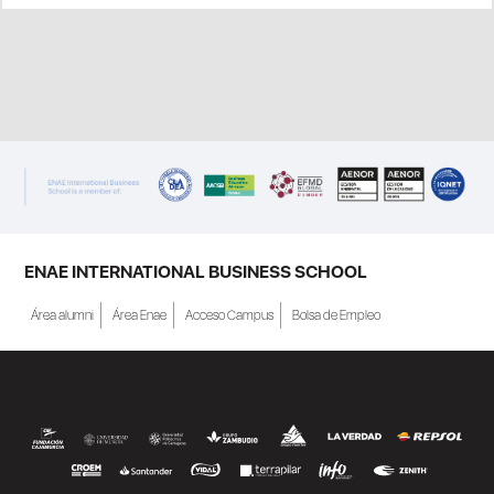
ENAE INTERNATIONAL BUSINESS SCHOOL
Área alumni
Área Enae
Acceso Campus
Bolsa de Empleo