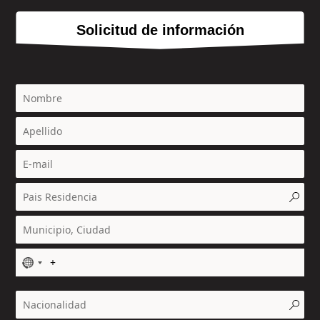
Solicitud de información
N
o
c
o