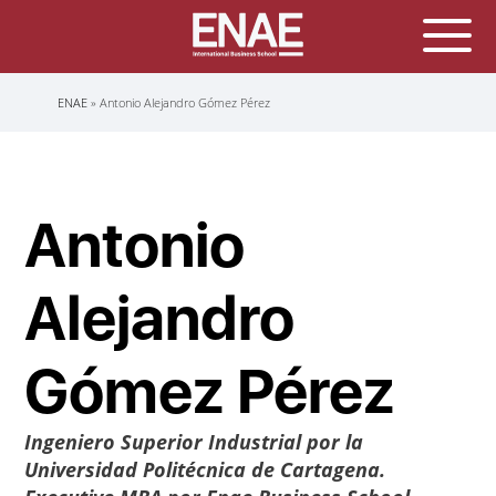
Sobrescribir
ENAE
Antonio Alejandro Gómez Pérez
enlaces
de
ayuda
a
la
navegación
Antonio
Alejandro
Gómez Pérez
Ingeniero Superior Industrial por la
Universidad Politécnica de Cartagena.