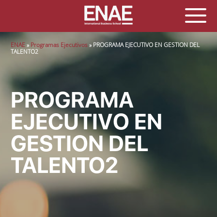
Sobrescribir enlaces de ayuda a la navegación
ENAE
Programas Ejecutivos
PROGRAMA EJECUTIVO EN GESTION DEL
TALENTO2
PROGRAMA
EJECUTIVO EN
GESTION DEL
TALENTO2