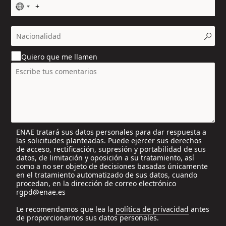
N
o
c
o
u
Quiero que me llamen
n
t
r
y
s
e
l
ENAE tratará sus datos personales para dar respuesta a
e
las solicitudes planteadas. Puede ejercer sus derechos
c
de acceso, rectificación, supresión y portabilidad de sus
t
datos, de limitación y oposición a su tratamiento, así
e
como a no ser objeto de decisiones basadas únicamente
en el tratamiento automatizado de sus datos, cuando
d
procedan, en la dirección de correo electrónico
rgpd@enae.es
Le recomendamos que lea la
política de privacidad
antes
de proporcionarnos sus datos personales.