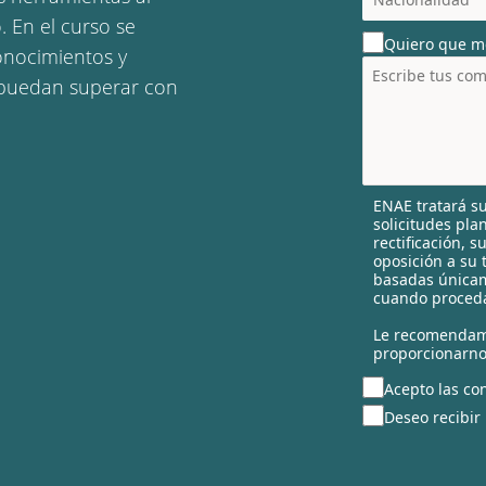
o
. En el curso se
u
Quiero que m
n
conocimientos y
t
 puedan superar con
r
y
s
e
l
ENAE tratará su
e
solicitudes pla
c
rectificación, 
t
oposición a su 
e
basadas únicam
cuando proceda
d
Le recomendam
proporcionarno
Acepto las con
Deseo recibir