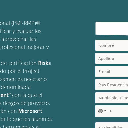
sional (PMI-RMP)®
ficar y evaluar los
y aprovechar las
profesional mejorar y
de certificación
Risks
do por el Project
examen es necesario
a denominada
ment”
con la que el
s riesgos de proyecto.
erán con
Microsoft
N
o
or lo que los alumnos
c
s herramientas al