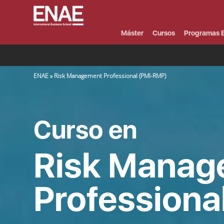
Menú
Superior
(Header)
Máster
Cursos
Programas E
SOBRESCRIBIR ENLACES DE AYUDA A LA NAVEGACIÓN
ENAE
Risk Management Professional (PMI-RMP)
Curso en
Risk Manag
Professiona