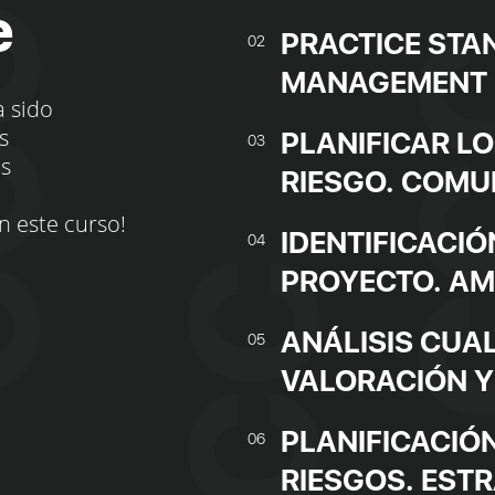
e
PRACTICE STA
02
MANAGEMENT
a sido
s
PLANIFICAR LO
03
os
RIESGO. COMU
n este curso!
IDENTIFICACIÓ
04
PROYECTO. A
ANÁLISIS CUAL
05
VALORACIÓN Y
PLANIFICACIÓN
06
RIESGOS. EST