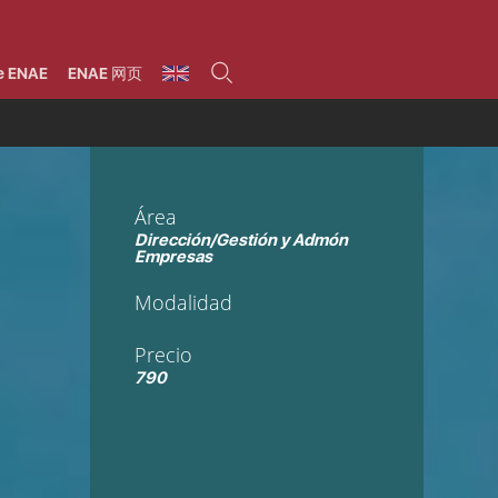
umnos
Programas
Áreas de formación
Área alumni
La Fundación
Por qué ENAE?
Todos los programas
Legal/Fiscal
Beneficios
e ENAE
ENAE 网页
olsa de empleo
Máster
Tecnología / Digital /
Asociarse
Semipresenciales y
Innovación / Data
oros
Preguntas Frecuentes
online
Science
rácticas en empresas
Programas Ejecutivos
Riesgos
NAE Alumni
Cursos de Postgrado y
Personas / RRHH /
Profesionales (Online)
HHDD
roceso de admisión
Agronegocios
Área
inanciación, Becas y
onificación
Comercial / Marketing/
Dirección/Gestión y Admón
Ventas
inanciación estudios
Empresas
magin LaCaixa
Dirección / Gestión /
Administración de
réstamo Imagina
Modalidad
empresas
studios Caja Rural
entral
Finanzas
Precio
entajas
Operaciones
790