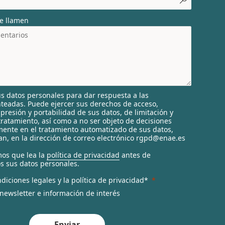
e llamen
s datos personales para dar respuesta a las
nteadas. Puede ejercer sus derechos de acceso,
supresión y portabilidad de sus datos, de limitación y
tratamiento, así como a no ser objeto de decisiones
ente en el tratamiento automatizado de sus datos,
n, en la dirección de correo electrónico rgpd@enae.es
os que lea la
política de privacidad
antes de
s sus datos personales.
diciones legales y la política de privacidad*
 newsletter e información de interés
Enviar