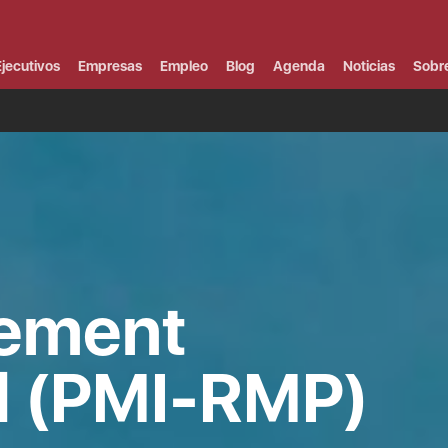
Campus Virtual
Al
¿
jecutivos
Empresas
Empleo
Blog
Agenda
Noticias
Sobr
B
F
P
E
P
F
B
F
I
P
e
C
ement
V
l (PMI-RMP)