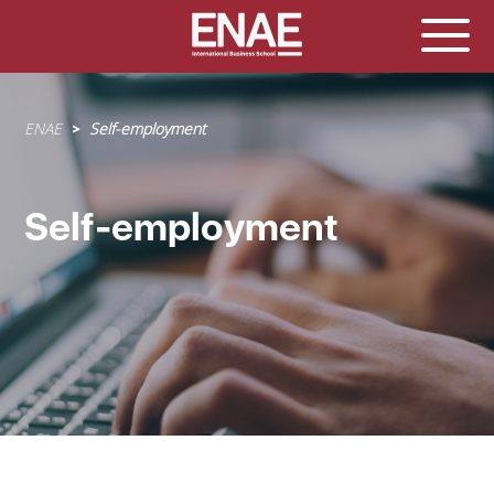
Sobrescribir
ENAE
Self-employment
enlaces
de
ayuda
Self-employment
a
la
navegación