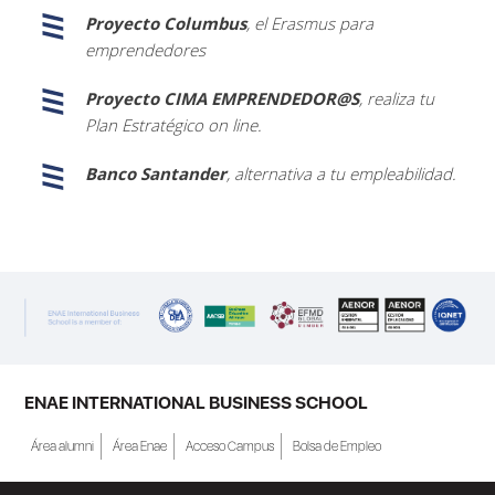
Proyecto Columbus
, el Erasmus para
emprendedores
Proyecto CIMA EMPRENDEDOR@S
, realiza tu
Plan Estratégico on line.
Banco Santander
, alternativa a tu empleabilidad.
ENAE INTERNATIONAL BUSINESS SCHOOL
Área alumni
Área Enae
Acceso Campus
Bolsa de Empleo