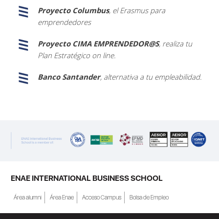
Proyecto Columbus
, el Erasmus para
emprendedores
Proyecto CIMA EMPRENDEDOR@S
, realiza tu
Plan Estratégico on line.
Banco Santander
, alternativa a tu empleabilidad.
ENAE INTERNATIONAL BUSINESS SCHOOL
Área alumni
Área Enae
Acceso Campus
Bolsa de Empleo