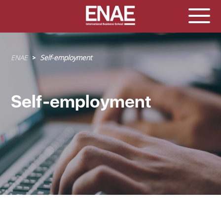
Sobrescribir
ENAE
Self-employment
enlaces
de
ayuda
Self-employment
a
la
navegación