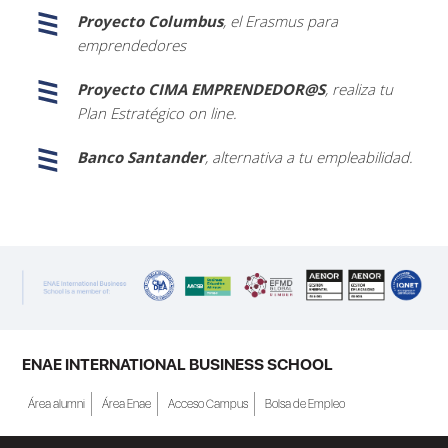
Proyecto Columbus
, el Erasmus para
emprendedores
Proyecto CIMA EMPRENDEDOR@S
, realiza tu
Plan Estratégico on line.
Banco Santander
, alternativa a tu empleabilidad.
ENAE INTERNATIONAL BUSINESS SCHOOL
Área alumni
Área Enae
Acceso Campus
Bolsa de Empleo