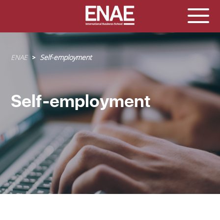
Sobrescribir
ENAE
Self-employment
enlaces
de
ayuda
Self-employment
a
la
navegación