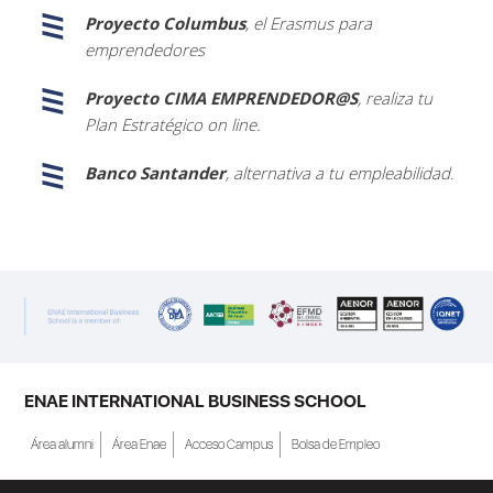
Proyecto Columbus
, el Erasmus para
emprendedores
Proyecto CIMA EMPRENDEDOR@S
, realiza tu
Plan Estratégico on line.
Banco Santander
, alternativa a tu empleabilidad.
ENAE INTERNATIONAL BUSINESS SCHOOL
Área alumni
Área Enae
Acceso Campus
Bolsa de Empleo