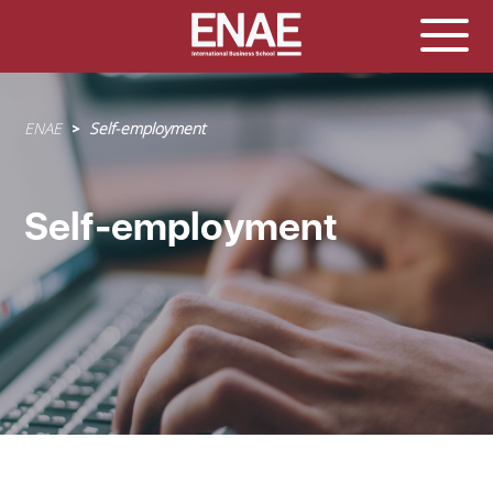
Sobrescribir
ENAE
Self-employment
enlaces
de
ayuda
Self-employment
a
la
navegación