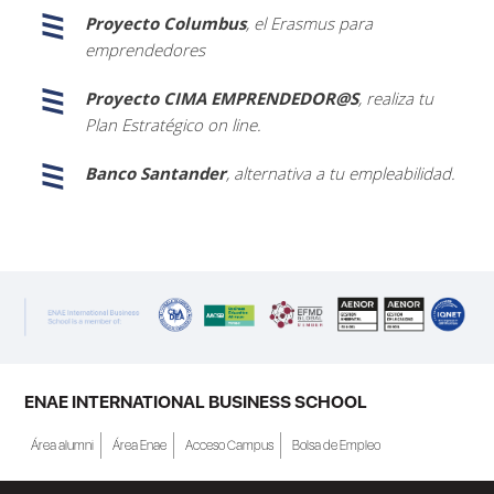
Proyecto Columbus
, el Erasmus para
emprendedores
Proyecto CIMA EMPRENDEDOR@S
, realiza tu
Plan Estratégico on line.
Banco Santander
, alternativa a tu empleabilidad.
ENAE INTERNATIONAL BUSINESS SCHOOL
Área alumni
Área Enae
Acceso Campus
Bolsa de Empleo