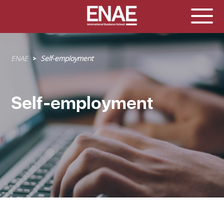
Sobrescribir
ENAE
Self-employment
enlaces
de
ayuda
Self-employment
a
la
navegación