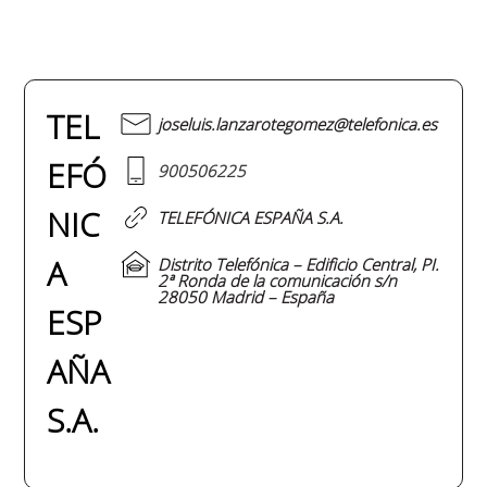
TEL
joseluis.lanzarotegomez@telefonica.es
EFÓ
900506225
NIC
TELEFÓNICA ESPAÑA S.A.
A
Distrito Telefónica – Edificio Central, PI.
2ª Ronda de la comunicación s/n
28050 Madrid – España
ESP
AÑA
S.A.