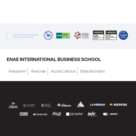
ENAE INTERNATIONAL BUSINESS SCHOOL
Área alumni
Área Enae
Acceso Campus
Bolsa de Empleo