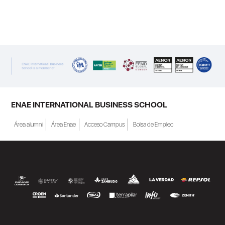
ENAE INTERNATIONAL BUSINESS SCHOOL
Área alumni
Área Enae
Acceso Campus
Bolsa de Empleo