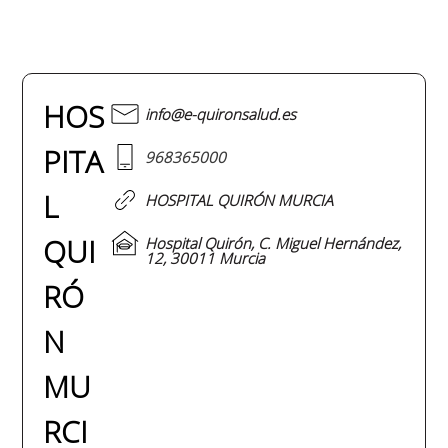
HOS
info@e-quironsalud.es
PITA
968365000
L
HOSPITAL QUIRÓN MURCIA
QUI
Hospital Quirón, C. Miguel Hernández,
12, 30011 Murcia
RÓ
N
MU
RCI