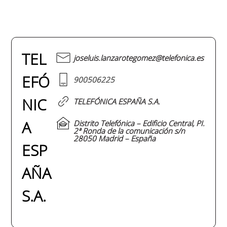
TEL
joseluis.lanzarotegomez@telefonica.es
EFÓ
900506225
NIC
TELEFÓNICA ESPAÑA S.A.
A
Distrito Telefónica – Edificio Central, PI.
2ª Ronda de la comunicación s/n
28050 Madrid – España
ESP
AÑA
S.A.