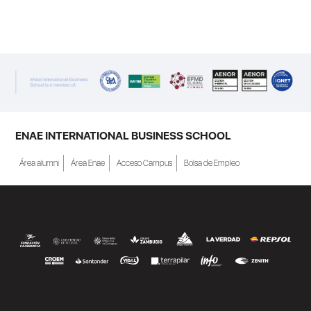
ENAE INTERNATIONAL BUSINESS SCHOOL
Área alumni
Área Enae
Acceso Campus
Bolsa de Empleo