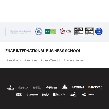
ENAE Business School y el SEF han
renovado su acuerdo de colaboración para
la convocatoria 2026 de las Becas "Derecho
a Crecer". El programa está dirigido a
personas inscritas como demandantes de
empleo en la Región de Murcia y ofrece
becas de estudio parciales (50%), además
ENAE INTERNATIONAL BUSINESS SCHOOL
de al menos una beca...
Área alumni
Área Enae
Acceso Campus
Bolsa de Empleo