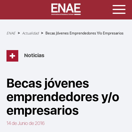
Sobrescribir
ENAE
Actualidad
Becas Jóvenes Emprendedores Y/o Empresarios
enlaces
de
ayuda
a
la
navegación
Noticias
Becas jóvenes
emprendedores y/o
empresarios
14 de Junio de 2016