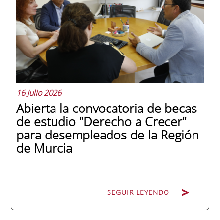
en una ceremonia celebrada en Murcia
con 44 grados y más de 600 asistentes.
Ricardo Navarro, vicepresidente senior de
Generac Power Systems en Estados Unidos
y antiguo alumno...
16 Julio 2026
Abierta la convocatoria de becas
de estudio "Derecho a Crecer"
para desempleados de la Región
de Murcia
SEGUIR LEYENDO
SEGUIR LEYENDO