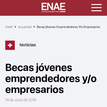
Sobrescribir
ENAE
Actualidad
Becas Jóvenes Emprendedores Y/o Empresarios
enlaces
de
ayuda
a
la
navegación
Noticias
Becas jóvenes
emprendedores y/o
empresarios
14 de Junio de 2016