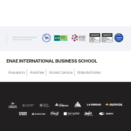
ENAE Business School y el SEF han
renovado su acuerdo de colaboración para
la convocatoria 2026 de las Becas "Derecho
a Crecer". El programa está dirigido a
personas inscritas como demandantes de
empleo en la Región de Murcia y ofrece
becas de estudio parciales (50%), además
ENAE INTERNATIONAL BUSINESS SCHOOL
de al menos una beca...
Área alumni
Área Enae
Acceso Campus
Bolsa de Empleo