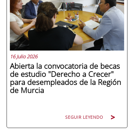
en una ceremonia celebrada en Murcia
con 44 grados y más de 600 asistentes.
Ricardo Navarro, vicepresidente senior de
Generac Power Systems en Estados Unidos
y antiguo alumno...
16 Julio 2026
Abierta la convocatoria de becas
de estudio "Derecho a Crecer"
para desempleados de la Región
de Murcia
SEGUIR LEYENDO
SEGUIR LEYENDO