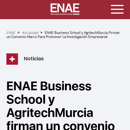
Sobrescribir
ENAE
Actualidad
ENAE Business School y AgritechMurcia Firman
enlaces
un Convenio Marco Para Promover La Investigación Empresarial
de
ayuda
a
la
navegación
Noticias
ENAE Business
School y
AgritechMurcia
firman un convenio