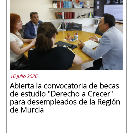
La promoción 2025/2026 de ENAE Business
School se convirtió en una de las más
internacionales de la historia de la escuela
en una ceremonia celebrada en Murcia
con 44 grados y más de 600 asistentes.
Ricardo Navarro, vicepresidente senior de
Generac Power Systems en Estados Unidos
y antiguo alumno...
16 Julio 2026
Abierta la convocatoria de becas
de estudio "Derecho a Crecer"
para desempleados de la Región
de Murcia
SEGUIR LEYENDO