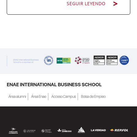
SEGUIR LEYENDO
ENAE Business School y el SEF han
renovado su acuerdo de colaboración para
la convocatoria 2026 de las Becas "Derecho
a Crecer". El programa está dirigido a
personas inscritas como demandantes de
empleo en la Región de Murcia y ofrece
becas de estudio parciales (50%), además
ENAE INTERNATIONAL BUSINESS SCHOOL
de al menos una beca...
Área alumni
Área Enae
Acceso Campus
Bolsa de Empleo