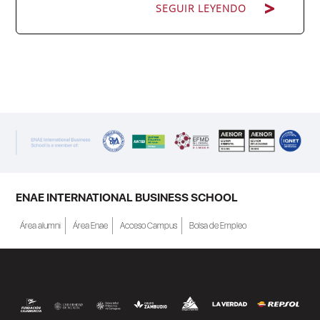
SEGUIR LEYENDO
ENAE Business School y el SEF han
renovado su acuerdo de colaboración para
la convocatoria 2026 de las Becas "Derecho
a Crecer". El programa está dirigido a
personas inscritas como demandantes de
empleo en la Región de Murcia y ofrece
becas de estudio parciales (50%), además
ENAE INTERNATIONAL BUSINESS SCHOOL
de al menos una beca...
Área alumni
Área Enae
Acceso Campus
Bolsa de Empleo