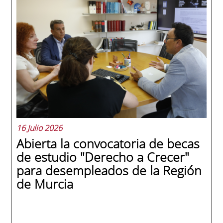
La promoción 2025/2026 de ENAE Business
School se convirtió en una de las más
internacionales de la historia de la escuela
en una ceremonia celebrada en Murcia
con 44 grados y más de 600 asistentes.
Ricardo Navarro, vicepresidente senior de
Generac Power Systems en Estados Unidos
y antiguo alumno...
16 Julio 2026
Abierta la convocatoria de becas
de estudio "Derecho a Crecer"
para desempleados de la Región
de Murcia
SEGUIR LEYENDO