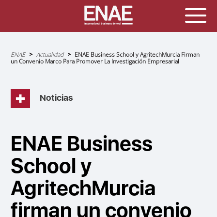
Sobrescribir
ENAE
Actualidad
ENAE Business School y AgritechMurcia Firman
enlaces
un Convenio Marco Para Promover La Investigación Empresarial
de
ayuda
a
la
navegación
Noticias
ENAE Business
School y
AgritechMurcia
firman un convenio