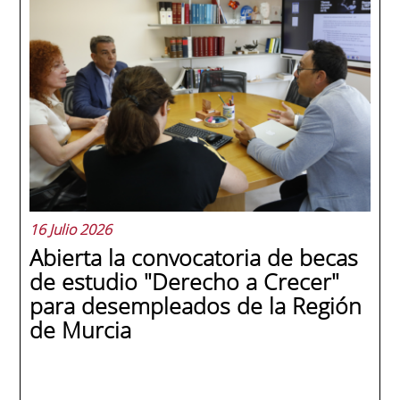
La promoción 2025/2026 de ENAE Business
School se convirtió en una de las más
internacionales de la historia de la escuela
en una ceremonia celebrada en Murcia
con 44 grados y más de 600 asistentes.
Ricardo Navarro, vicepresidente senior de
Generac Power Systems en Estados Unidos
y antiguo alumno...
16 Julio 2026
Abierta la convocatoria de becas
de estudio "Derecho a Crecer"
para desempleados de la Región
de Murcia
SEGUIR LEYENDO