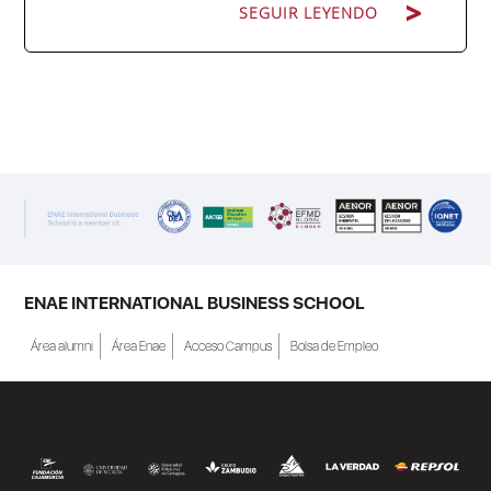
SEGUIR LEYENDO
ENAE Business School y el SEF han
renovado su acuerdo de colaboración para
la convocatoria 2026 de las Becas "Derecho
a Crecer". El programa está dirigido a
personas inscritas como demandantes de
empleo en la Región de Murcia y ofrece
becas de estudio parciales (50%), además
ENAE INTERNATIONAL BUSINESS SCHOOL
de al menos una beca...
Área alumni
Área Enae
Acceso Campus
Bolsa de Empleo