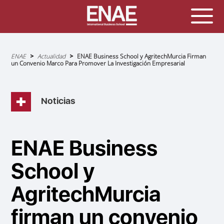
Sobrescribir
ENAE
Actualidad
ENAE Business School y AgritechMurcia Firman
enlaces
un Convenio Marco Para Promover La Investigación Empresarial
de
ayuda
a
la
navegación
Noticias
ENAE Business
School y
AgritechMurcia
firman un convenio