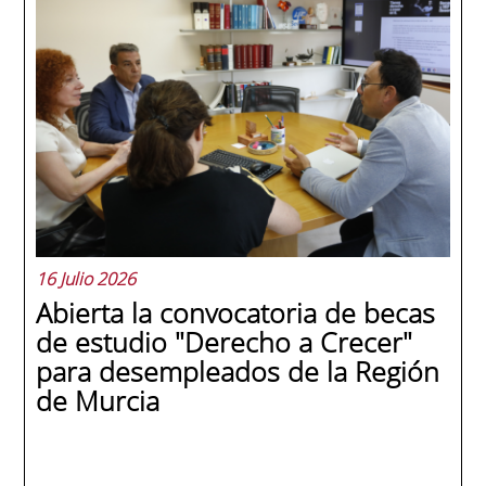
La promoción 2025/2026 de ENAE Business
School se convirtió en una de las más
internacionales de la historia de la escuela
en una ceremonia celebrada en Murcia
con 44 grados y más de 600 asistentes.
Ricardo Navarro, vicepresidente senior de
Generac Power Systems en Estados Unidos
y antiguo alumno...
16 Julio 2026
Abierta la convocatoria de becas
de estudio "Derecho a Crecer"
para desempleados de la Región
de Murcia
SEGUIR LEYENDO