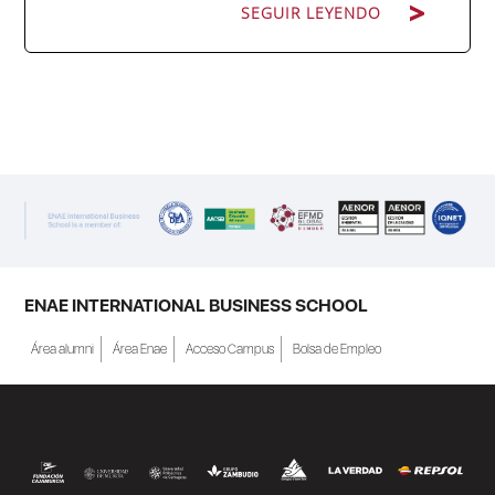
SEGUIR LEYENDO
ENAE Business School y el SEF han
renovado su acuerdo de colaboración para
la convocatoria 2026 de las Becas "Derecho
a Crecer". El programa está dirigido a
personas inscritas como demandantes de
empleo en la Región de Murcia y ofrece
becas de estudio parciales (50%), además
ENAE INTERNATIONAL BUSINESS SCHOOL
de al menos una beca...
Área alumni
Área Enae
Acceso Campus
Bolsa de Empleo