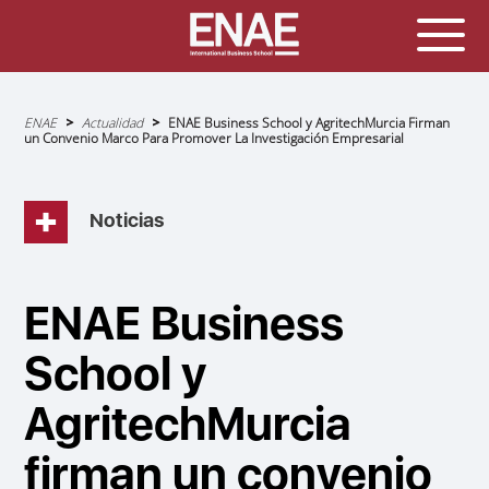
Sobrescribir
ENAE
Actualidad
ENAE Business School y AgritechMurcia Firman
enlaces
un Convenio Marco Para Promover La Investigación Empresarial
de
ayuda
a
la
navegación
Noticias
ENAE Business
School y
AgritechMurcia
firman un convenio