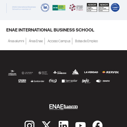
a Crecer". El programa está dirigido a
personas inscritas como demandantes de
empleo en la Región de Murcia y ofrece
becas de estudio parciales (50%), además
ENAE INTERNATIONAL BUSINESS SCHOOL
de al menos una beca...
Área alumni
Área Enae
Acceso Campus
Bolsa de Empleo
SEGUIR LEYENDO