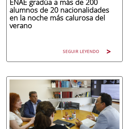
ENAE gradúa a más de 200
alumnos de 20 nacionalidades
en la noche más calurosa del
verano
SEGUIR LEYENDO
La promoción 2025/2026 de ENAE Business
School se convirtió en una de las más
internacionales de la historia de la escuela
en una ceremonia celebrada en Murcia
con 44 grados y más de 600 asistentes.
Ricardo Navarro, vicepresidente senior de
Generac Power Systems en Estados Unidos