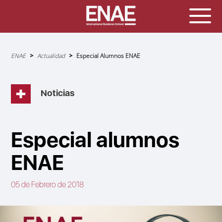
Sobrescribir
ENAE
Actualidad
Especial Alumnos ENAE
enlaces
de
ayuda
a
la
navegación
Noticias
Especial alumnos
ENAE
05 de Febrero de 2018