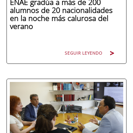
ENAE gradúa a más de 200
alumnos de 20 nacionalidades
en la noche más calurosa del
verano
SEGUIR LEYENDO
La promoción 2025/2026 de ENAE Business
School se convirtió en una de las más
internacionales de la historia de la escuela
en una ceremonia celebrada en Murcia
con 44 grados y más de 600 asistentes.
Ricardo Navarro, vicepresidente senior de
Generac Power Systems en Estados Unidos