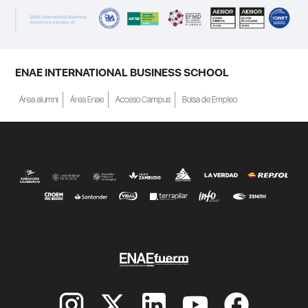
a Crecer". El programa está dirigido a
personas inscritas como demandantes de
empleo en la Región de Murcia y ofrece
becas de estudio parciales (50%), además
ENAE INTERNATIONAL BUSINESS SCHOOL
de al menos una beca...
Área alumni
Área Enae
Acceso Campus
Bolsa de Empleo
SEGUIR LEYENDO