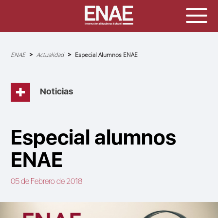
Sobrescribir
ENAE
Actualidad
Especial Alumnos ENAE
enlaces
de
ayuda
a
la
navegación
Noticias
Especial alumnos
ENAE
05 de Febrero de 2018