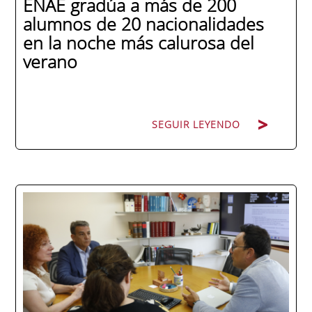
ENAE gradúa a más de 200
alumnos de 20 nacionalidades
en la noche más calurosa del
verano
SEGUIR LEYENDO
La promoción 2025/2026 de ENAE Business
School se convirtió en una de las más
internacionales de la historia de la escuela
en una ceremonia celebrada en Murcia
con 44 grados y más de 600 asistentes.
Ricardo Navarro, vicepresidente senior de
Generac Power Systems en Estados Unidos