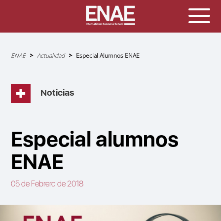
Sobrescribir
ENAE
Actualidad
Especial Alumnos ENAE
enlaces
de
ayuda
a
la
navegación
Noticias
Especial alumnos
ENAE
05 de Febrero de 2018