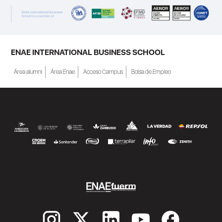
a Crecer". El programa está dirigido a
personas inscritas como demandantes de
empleo en la Región de Murcia y ofrece
becas de estudio parciales (50%), además
ENAE INTERNATIONAL BUSINESS SCHOOL
de al menos una beca...
Área alumni
Área Enae
Acceso Campus
Bolsa de Empleo
SEGUIR LEYENDO