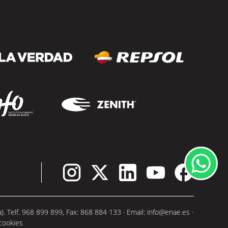
su compromiso con una oferta...
SEGUIR LEYENDO
 Telf. 968 899 899, Fax: 868 884 133 · Email:
info@enae.es
·
 cookies