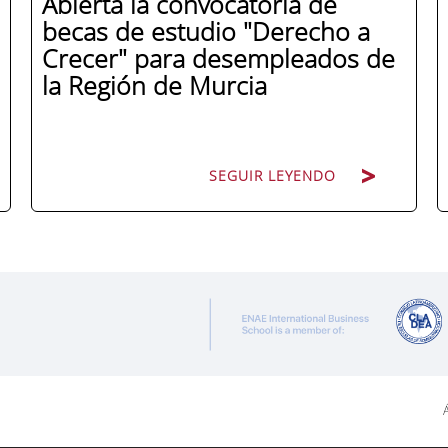
Abierta la convocatoria de
becas de estudio "Derecho a
Crecer" para desempleados de
la Región de Murcia
SEGUIR LEYENDO
ENAE Business School y el SEF han
renovado su acuerdo de colaboración
para la convocatoria 2026 de las Becas
"Derecho a Crecer". El programa está
dirigido a personas inscritas como
demandantes de empleo en la Región de
Á
Murcia y ofrece becas de estudio