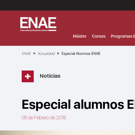
Menú
Superior
(Header)
Máster
Cursos
Programas E
Sobrescribir
ENAE
Actualidad
Especial Alumnos ENAE
enlaces
de
ayuda
a
la
navegación
Noticias
Especial alumnos 
05 de Febrero de 2018