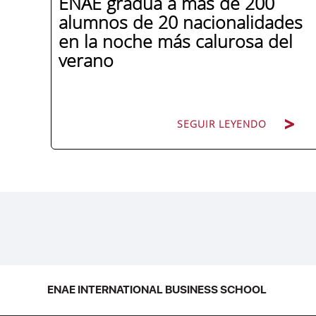
ENAE gradúa a más de 200
alumnos de 20 nacionalidades
en la noche más calurosa del
verano
SEGUIR LEYENDO
La promoción 2025/2026 de ENAE
Business School se convirtió en una de
las más internacionales de la historia de
la escuela en una ceremonia celebrada
en Murcia con 44 grados y más de 600
asistentes. Ricardo Navarro,
ENAE INTERNATIONAL BUSINESS SCHOOL
vicepresidente senior de Generac Power