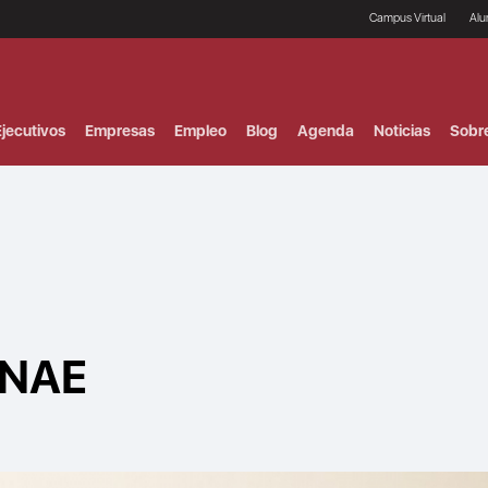
Campus Virtual
Al
¿
B
F
jecutivos
Empresas
Empleo
Blog
Agenda
Noticias
Sobr
P
E
P
F
B
F
I
P
e
C
V
ENAE