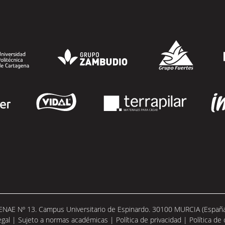
parciales (50%), además de al menos una
beca...
SEGUIR LEYENDO
 ENAE Nº 13. Campus Universitario de Espinardo. 30100 MURCIA (España).
egal
|
Sujeto a normas académicas
|
Política de privacidad
|
Política de