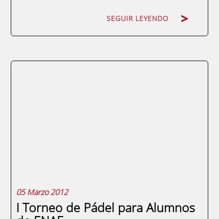
SEGUIR LEYENDO
La Asociación de Antiguos Alumnos de
ENAE Business School ha renovado su web
y ofrece un aspecto más práctico dirigido a
los asociados y a aquellos alumnos de la
escuela que quieren formar parte de ella.
La AAA de ENAE Business School se creó en
1996 y su máximo objetivo desde entonces
ha sido...
05 Marzo 2012
I Torneo de Pádel para Alumnos