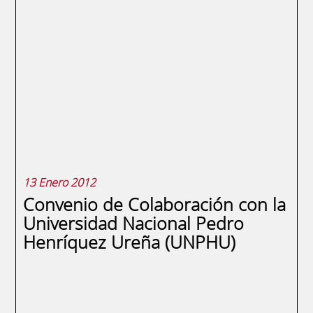
En la reunión han aprobado el Plan de
Actuación y el presupuesto para 2012. En
sus objetivos destaca el impulso a las
acciones que les han llevado a impartir
programas en 7 países, así como una
mayor implicación con los directivos y las
compañías. El patronato de la Fundación
Universidad Empresa de...
13 Enero 2012
Convenio de Colaboración con la
Universidad Nacional Pedro
Henríquez Ureña (UNPHU)
SEGUIR LEYENDO