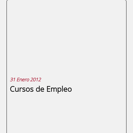
Enrique Egea, director gerente de la
Fundación Universidad Empresa de la
Región de Murcia, y Eva Mata, gerente de la
escuela infantil Compasitos han firmado un
convenio de colaboración por el que
ambas entidades pretenden promover y
facilitar la conciliación laboral. El acuerdo
“beneficiará a los...
31 Enero 2012
Cursos de Empleo
SEGUIR LEYENDO