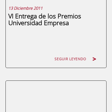
13 Diciembre 2011
VI Entrega de los Premios
Universidad Empresa
SEGUIR LEYENDO
SEGUIR LEYENDO
La 2 de Televisión Española emitió los días
9, 10 y 11 de diciembre un amplio reportaje
sobre la entrega de la VI Edición de los
Premios Universidad Empresa que organiza
la Red de Fundaciones Universidad