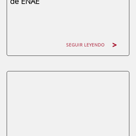
de ENAE
SEGUIR LEYENDO
SEGUIR LEYENDO
El fin de semana del 24 y 25 de marzo
celebramos el I Torneo de Pádel para
nuestros alumnos y sus compañeros de
pádel. Más que un simple partido, mucho
más que una competición para demostrar
quién es el mejor con las palas. El torneo,
que tendrá lugar en el Parque de Ocio "Los
Juncos" de Molina...