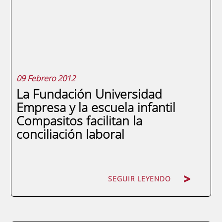
Educativa y Cultural con el Instituto
Colombiano de Crédito Educativo y
Estudios Técnicos en el Exterior (ICETEX)
cuyo propósito es promover el...
09 Febrero 2012
La Fundación Universidad
Empresa y la escuela infantil
Compasitos facilitan la
conciliación laboral
SEGUIR LEYENDO
SEGUIR LEYENDO