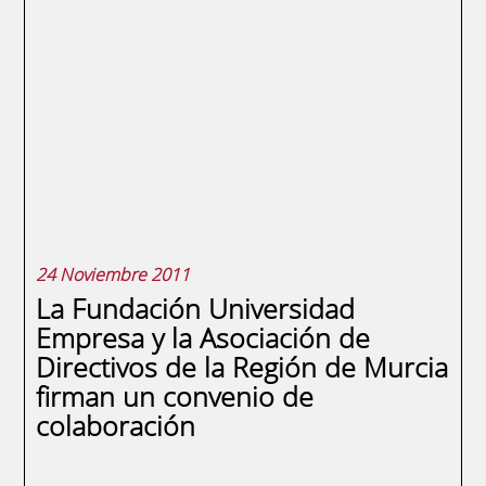
de la Región de Murcia, nos complace
invitarte a la Mesa Redonda “Ideas y
Propuestas Innovadoras para la Mejora de
los Servicios de Empleo” en la que
participan diferentes instituciones
regionales, así como a la Conferencia
“Actualidad en el Mercado Laboral”...
24 Noviembre 2011
La Fundación Universidad
Empresa y la Asociación de
Directivos de la Región de Murcia
firman un convenio de
colaboración
SEGUIR LEYENDO