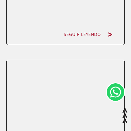
SEGUIR LEYENDO
SEGUIR LEYENDO
La Fundación Universidad Empresa de la
Región de Murcia y la entidad pública
Granollers Mercat participan en CIMA, una
nueva iniciativa liderada por la Fundación
de la Comunidad Valenciana del Pacto para
el Empleo en la ciudad de Valencia,
encaminada a promover la innovación y la
mejora en los...