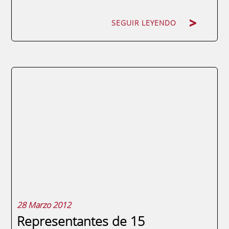
SEGUIR LEYENDO
El domingo 22 de abril se celebró la Carrera
Urbana para Empresas con 93 empresas
participantes y más de 400 corredores. Este
año las empresas más rápidas han sido
ELPOZO ALIMENTACIÓN, CAUCHOS GABELL
e IBERDROLA. Las clasificaciones han sido
las siguientes: Clasificación individual
Clasificación...
28 Marzo 2012
Representantes de 15