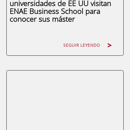
universidades de EE UU visitan
ENAE Business School para
conocer sus máster
SEGUIR LEYENDO
SEGUIR LEYENDO
Se trata de directores de Programas
Extranjeros que quieren conocer la escuela
de negocios para, posteriormente, asesorar
e informar a los alumnos americanos sobre
los postgrados de referencia en España.
Representantes de prestigiosas
universidades de Estados Unidos visitan
ENAE Business School...