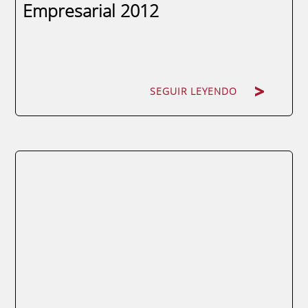
Empresarial 2012
SEGUIR LEYENDO
SEGUIR LEYENDO
La Consejería de Universidades, Empresa e
Investigación convoca a través del Info la
sexta edición de los Premios a la
Innovación Empresarial El director del
Instituto de Fomento de la Región de
Murcia (Info), Juan Hernández, presentó
hoy una nueva convocatoria de los Premios
a la...