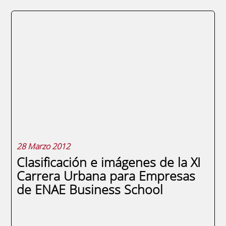
El Seminario Internacional sobre
Transferencia de Tecnología en el
Mediterráneo, que se celebrará el 27 de
abril, analizará el “Modelo de Transferencia
Transnacional en el Mediterráneo” La
Fundación Universidad Empresa de la
Región de Murcia acoge un encuentro
europeo para implantar un nuevo...
28 Marzo 2012
Clasificación e imágenes de la XI
Carrera Urbana para Empresas
de ENAE Business School
SEGUIR LEYENDO