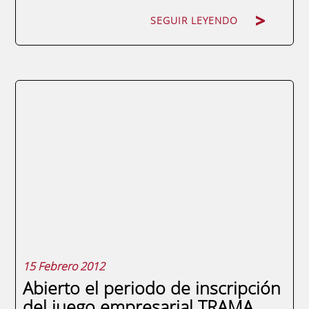
SEGUIR LEYENDO
La Red de Fundaciones Universidad
Empresa se reúne en Murcia para acordar
nuevas estrategias de futuro En las
jornadas que se celebran esta tarde
expondrán nuevos servicios para reactivar
la colaboración entre las entidades de
educación superior y el mundo de los
negocios. Mañana se celebrará la...
15 Febrero 2012
Abierto el periodo de inscripción
del juego empresarial TRAMA