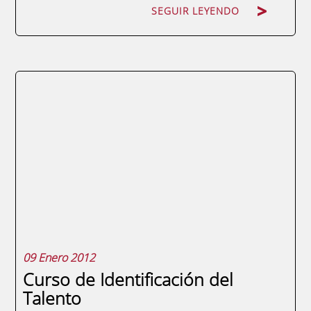
SEGUIR LEYENDO
La Fundación Universidad Empresa de la
Región de Murcia ha firmado
recientemente un Convenio de
Colaboración con la prestigiosa Universidad
Nacional Pedro Henríquez Ureña (UNPHU),
de República Dominicana. Próximamente
ambas instituciones organizarán programas
formativos comunes como el Curso de...
09 Enero 2012
Curso de Identificación del
Talento