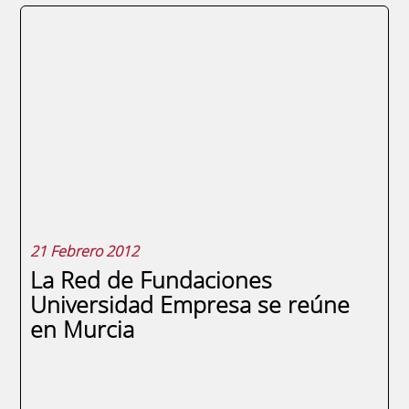
Aún puedes entregar tu currículum. Entra
ya al Foro Virtual de Empleo de la
Fundación Universidad Empresa de la
Región de Murcia y de su Escuela de
Negocios ENAE Business School. +
INFORMÁCIÓN SOBRE EL FORO VIRTUAL
2012
21 Febrero 2012
La Red de Fundaciones
Universidad Empresa se reúne
en Murcia
SEGUIR LEYENDO