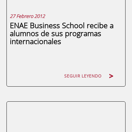
27 Febrero 2012
ENAE Business School recibe a
alumnos de sus programas
internacionales
SEGUIR LEYENDO
SEGUIR LEYENDO
Proceden de Venezuela, Ecuador, Perú,
Colombia, Guatemala y El Salvador, y
durante su estancia en Murcia finalizarán
su formación y participarán en diversas