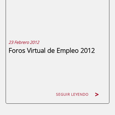
actividades. Alumnos de los máster que
ENAE Business School desarrolla en
Venezuela, Ecuador, Perú, Colombia,
Guatemala y El Salvador visitan...
23 Febrero 2012
Foros Virtual de Empleo 2012
SEGUIR LEYENDO
SEGUIR LEYENDO