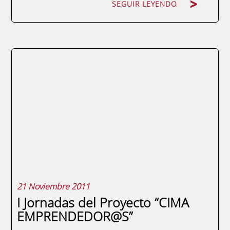
SEGUIR LEYENDO
Promover de forma conjunta entre ambas
instituciones acciones formativas, proyectos
y actividades en el ámbito de la innovación
empresarial, el desarrollo de la función
directiva y la alta gestión son los principales
objetivos del acuerdo firmado hoy
miércoles 23 de noviembre por Francisco...
21 Noviembre 2011
I Jornadas del Proyecto “CIMA
EMPRENDEDOR@S”