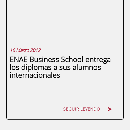
mañana de este jueves 22 de marzo un
convenio cuyo punto más sobresaliente es
la posibilidad de que alumnos de la Escuela
de Negocios...
16 Marzo 2012
ENAE Business School entrega
los diplomas a sus alumnos
internacionales
SEGUIR LEYENDO
SEGUIR LEYENDO