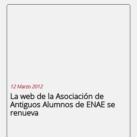
El viernes 16 de marzo, en las intalaciones
de ENAE en el campus universitario de
Espinardo, tuvo lugar a las 19 horas la
entrega de diplomas de los alumnos que
cursan sus programas máster en la versión
semipresencial, así como presencial en
Logística en México y presencial en
Marketing en...
12 Marzo 2012
La web de la Asociación de
Antiguos Alumnos de ENAE se
renueva
SEGUIR LEYENDO