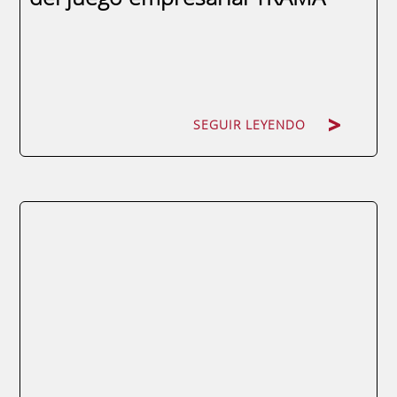
SEGUIR LEYENDO
SEGUIR LEYENDO
ENAE Business School ha abierto el periodo
de inscripción de TRAMA (Trade and
Marketing Online Game), Juego de
Simulación Empresarial creado por ENAE y
el Diario La Verdad, con el soporte técnico
de Sonimatec y patrocinio de Cajamurcia. Si
estás interesad@ en participar en la Batalla
2.0 más...