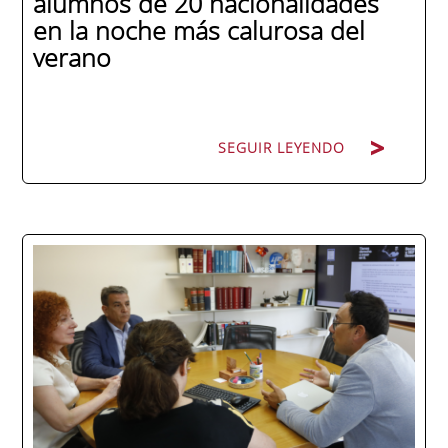
alumnos de 20 nacionalidades
en la noche más calurosa del
verano
SEGUIR LEYENDO
La promoción 2025/2026 de ENAE Business
School se convirtió en una de las más
internacionales de la historia de la escuela
en una ceremonia celebrada en Murcia
con 44 grados y más de 600 asistentes.
Ricardo Navarro, vicepresidente senior de
Generac Power Systems en Estados Unidos
y antiguo alumno...