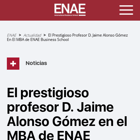
Sobrescribir
ENAE
Actualidad
El Prestigioso Profesor D. Jaime Alonso Gómez
enlaces
En El MBA de ENAE Business School
de
ayuda
a
la
navegación
Noticias
El prestigioso
profesor D. Jaime
Alonso Gómez en el
MBA de ENAE