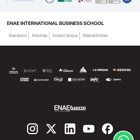
personas inscritas como demandantes de
empleo en la Región de Murcia y ofrece
becas de estudio parciales (50%), además
ENAE INTERNATIONAL BUSINESS SCHOOL
de al menos una beca...
Área alumni
Área Enae
Acceso Campus
Bolsa de Empleo
SEGUIR LEYENDO