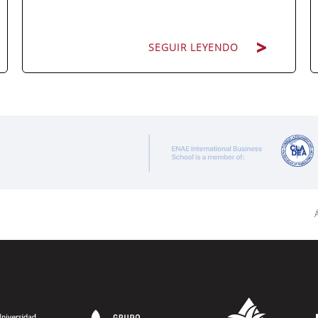
SEGUIR LEYENDO
ENAE Business School y el SEF han
renovado su acuerdo de colaboración
para la convocatoria 2026 de las Becas
"Derecho a Crecer". El programa está
dirigido a personas inscritas como
demandantes de empleo en la Región de
Á
Murcia y ofrece becas de estudio
parciales (50%), además de al menos una
beca...