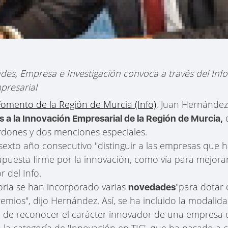
des, Empresa e Investigación convoca a través del Info 
presarial
 Fomento de la Región de Murcia (Info)
, Juan Hernández
q
 a la Innovación Empresarial de la Región de Murcia,
rdones y dos menciones especiales.
r sexto año consecutivo "distinguir a las empresas que 
puesta firme por la innovación, como vía para mejorar
r del Info.
toria se han incorporado varias
"para dotar
novedades
premios", dijo Hernández. Así, se ha incluido la modal
vo de reconocer el carácter innovador de una empresa 
la categoría de 'Innovación en TIC', que ha pasado a c