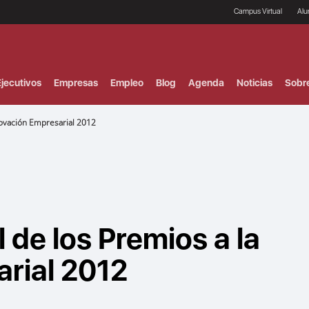
Campus Virtual
Al
¿
B
F
jecutivos
Empresas
Empleo
Blog
Agenda
Noticias
Sobr
P
E
P
novación Empresarial 2012
F
B
F
I
P
e
C
V
l de los Premios a la
rial 2012