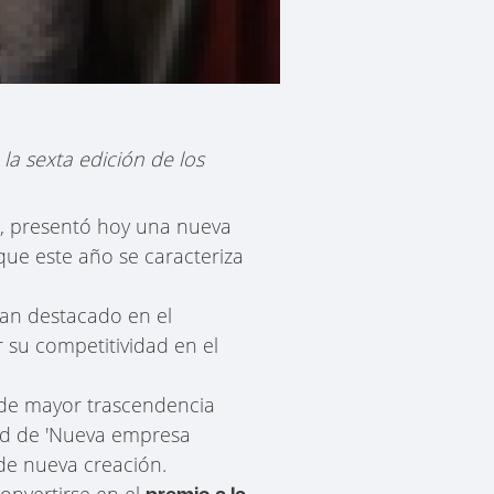
la sexta edición de los
, presentó hoy una nueva
ue este año se caracteriza
han destacado en el
 su competitividad en el
 de mayor trascendencia
idad de 'Nueva empresa
de nueva creación.
onvertirse en el