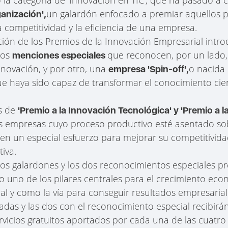
un galardón enfocado a premiar aquellos 
anización',
a competitividad y la eficiencia de una empresa.
dición de los Premios de la Innovación Empresarial in
dos
que reconocen, por un lado,
menciones especiales
nnovación, y por otro, una
o nacida 
empresa 'Spin-off',
ue haya sido capaz de transformar el conocimiento cien
as de
'Premio a la Innovación Tecnológica' y 'Premio a l
as empresas cuyo proceso productivo esté asentado so
en un especial esfuerzo para mejorar su competitivida
iva.
os galardones y los dos reconocimientos especiales pr
 uno de los pilares centrales para el crecimiento eco
nal y como la vía para conseguir resultados empresarial
das y las dos con el reconocimiento especial recibirán
vicios gratuitos aportados por cada una de las cuatr