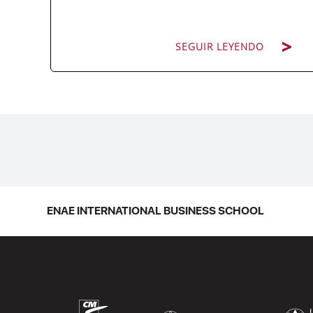
SEGUIR LEYENDO
La promoción 2025/2026 de ENAE
Business School se convirtió en una de
las más internacionales de la historia de
la escuela en una ceremonia celebrada
en Murcia con 44 grados y más de 600
asistentes. Ricardo Navarro,
ENAE INTERNATIONAL BUSINESS SCHOOL
vicepresidente senior de Generac Power
Systems en Estados Unidos y antiguo
alumno...