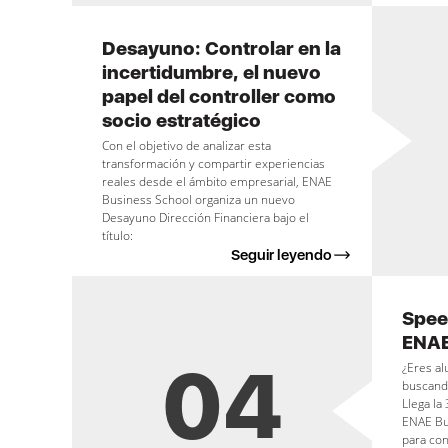
Desayuno: Controlar en la
incertidumbre, el nuevo
papel del controller como
socio estratégico
Con el objetivo de analizar esta
transformación y compartir experiencias
reales desde el ámbito empresarial, ENAE
Business School organiza un nuevo
Desayuno Dirección Financiera bajo el
título:
Seguir leyendo
Spee
ENAE
04
¿Eres a
buscand
Llega la
ENAE Bu
para con