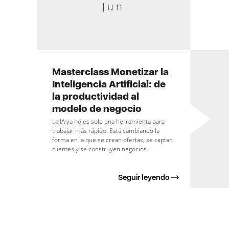
Jun
Masterclass Monetizar la
Inteligencia Artificial: de
la productividad al
modelo de negocio
La IA ya no es solo una herramienta para
trabajar más rápido. Está cambiando la
forma en la que se crean ofertas, se captan
clientes y se construyen negocios.
Seguir leyendo
Paginación