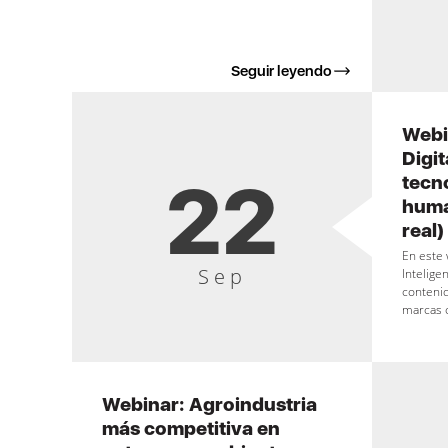
Seguir leyendo
Webi
Digit
22
tecn
huma
real)
En este
Sep
Inteligen
contenid
marcas 
Webinar: Agroindustria
más competitiva en