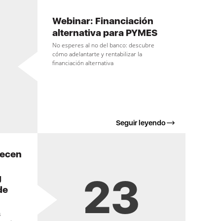
Webinar: Financiación
alternativa para PYMES
No esperes al no del banco: descubre
cómo adelantarte y rentabilizar la
financiación alternativa
Seguir leyendo
recen
23
g
de
s