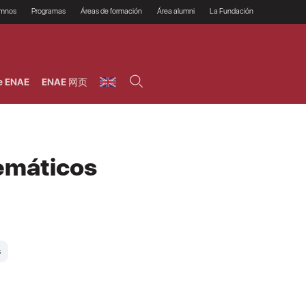
umnos
Programas
Áreas de formación
Área alumni
La Fundación
Por qué ENAE?
Todos los programas
Legal/Fiscal
Beneficios
olsa de empleo
Máster
Tecnología / Digital /
Asociarse
Semipresenciales y
Innovación / Data
oros
Preguntas Frecuentes
online
Science
e ENAE
ENAE 网页
rácticas en empresas
Programas Ejecutivos
Riesgos
NAE Alumni
Cursos de Postgrado y
Personas / RRHH /
Profesionales (Online)
HHDD
roceso de admisión
Agronegocios
inanciación, Becas y
onificación
Comercial / Marketing/
Ventas
inanciación estudios
emáticos
magin LaCaixa
Dirección / Gestión /
Administración de
réstamo Imagina
empresas
studios Caja Rural
entral
Finanzas
entajas
Operaciones
s