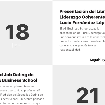
Presentación del Lib
Liderazgo Coherente
18
Lucio Fernández Lóp
ENAE Business School acoge la
presentación del libro Liderazgo C
una obra que invita a reflexionar s
nueva forma de liderar basada en l
Jun
coherencia, el propósito y la
responsabilidad.
Seguir le
d Job Dating de
 Business School
21
lumno o simplemente estás
o una oportunidad profesional?
 3ª edición del Speed Job Dating de
siness School, un evento pensado
ectar talento con empresas que...