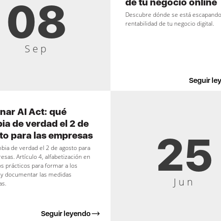
08
de tu negocio online
Descubre dónde se está escapando
rentabilidad de tu negocio digital.
Sep
Seguir le
nar AI Act: qué
ia de verdad el 2 de
25
to para las empresas
ia de verdad el 2 de agosto para
esas. Artículo 4, alfabetización en
os prácticos para formar a los
 y documentar las medidas
Jun
as.
Seguir leyendo