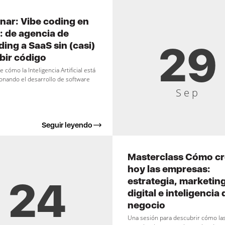
nar: Vibe coding en
: de agencia de
29
ing a SaaS sin (casi)
bir código
 cómo la Inteligencia Artificial está
onando el desarrollo de software
Sep
Seguir leyendo
Masterclass Cómo c
hoy las empresas:
24
estrategia, marketin
digital e inteligencia 
negocio
Una sesión para descubrir cómo la