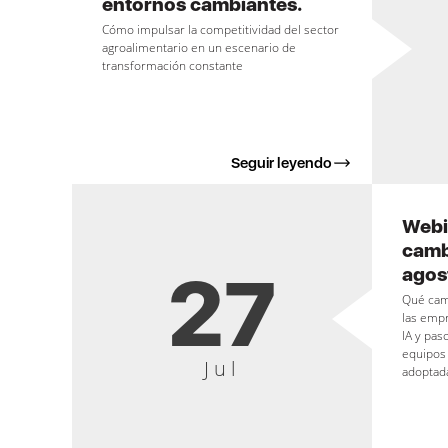
entornos cambiantes.
Cómo impulsar la competitividad del sector
agroalimentario en un escenario de
transformación constante
Seguir leyendo
Webi
camb
27
agos
Qué camb
las empr
IA y pas
equipos
Jul
adoptad