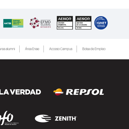
rea alumni
Área Enae
Acceso Campus
Bolsa de Empleo