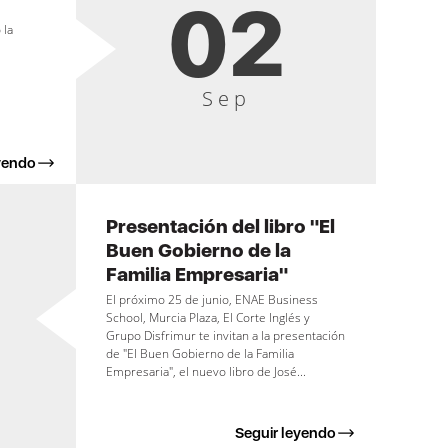
02
 la
Sep
yendo
Presentación del libro "El
Buen Gobierno de la
Familia Empresaria"
El próximo 25 de junio, ENAE Business
School, Murcia Plaza, El Corte Inglés y
Grupo Disfrimur te invitan a la presentación
de "El Buen Gobierno de la Familia
Empresaria", el nuevo libro de José...
Seguir leyendo