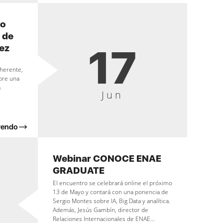
ro
 de
17
ez
oherente,
obre una
a
Jun
yendo
Webinar CONOCE ENAE
GRADUATE
El encuentro se celebrará online el próximo
13 de Mayo y contará con una ponencia de
Sergio Montes sobre IA, Big Data y analítica.
Además, Jesús Gambín, director de
Relaciones Internacionales de ENAE...