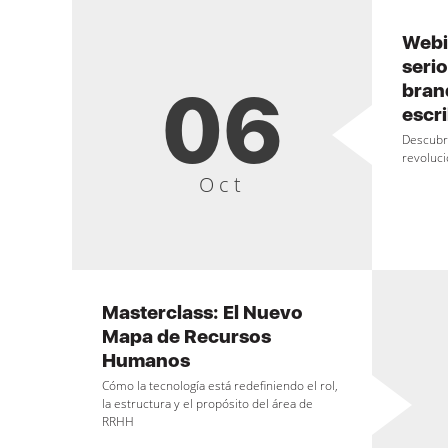
Webi
serio
06
brand
escri
Descubre
revoluci
Oct
Masterclass: El Nuevo
Mapa de Recursos
Humanos
Cómo la tecnología está redefiniendo el rol,
la estructura y el propósito del área de
RRHH