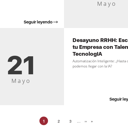
Mayo
Seguir leyendo
Desayuno RRHH: Esc
tu Empresa con Talen
21
TecnologIA
Automatización Inteligente: ¿Hasta
podemos llegar con la IA?
Mayo
Seguir le
1
Página
2
Página
3
…
Siguiente
››
Última
»
Página
página
página