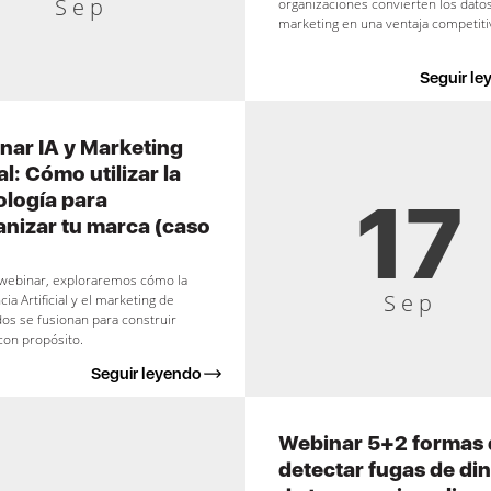
Sep
organizaciones convierten los datos
marketing en una ventaja competiti
Seguir le
nar IA y Marketing
al: Cómo utilizar la
17
ología para
nizar tu marca (caso
 webinar, exploraremos cómo la
Sep
cia Artificial y el marketing de
os se fusionan para construir
con propósito.
Seguir leyendo
Webinar 5+2 formas 
detectar fugas de di