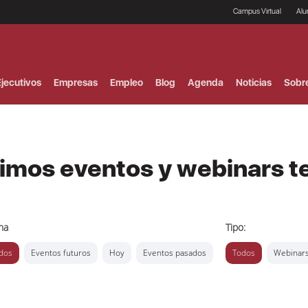
Campus Virtual
Al
¿
B
F
jecutivos
Empresas
Empleo
Blog
Agenda
Noticias
Sobr
P
E
P
F
B
F
ximos eventos y webinars t
I
P
e
C
V
ha
Tipo:
dos
Eventos futuros
Hoy
Eventos pasados
Todos
Webinar