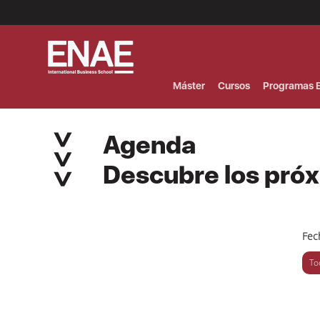
Menú
Superior
(Header)
Máster
Cursos
Programas E
Agenda
Descubre los pró
Fec
To