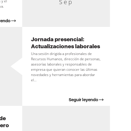
Sep
 y el
va.
yendo
Jornada presencial:
Actualizaciones laborales
Una sesión dirigida a profesionales de
Recursos Humanos, dirección de personas,
asesorías laborales y responsables de
empresa que quieran conocer las últimas
novedades y herramientas para abordar
el...
Seguir leyendo
de
nero