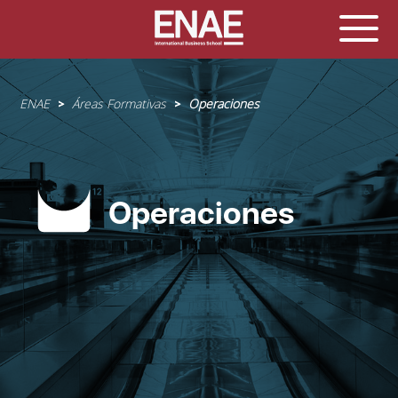
Sobrescribir
ENAE
Áreas Formativas
Operaciones
enlaces
de
ayuda
a
la
Operaciones
navegación