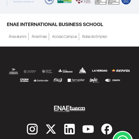
ENAE INTERNATIONAL BUSINESS SCHOOL
Área alumni
Área Enae
Acceso Campus
Bolsa de Empleo