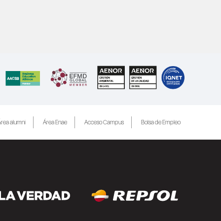
rea alumni
Área Enae
Acceso Campus
Bolsa de Empleo