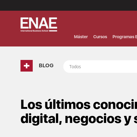
Menú
Superior
(Header)
Máster
Cursos
Programas E
BLOG
Todos
Los últimos conoc
digital, negocios y