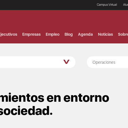
Campus Virtual
Al
¿
B
F
jecutivos
Empresas
Empleo
Blog
Agenda
Noticias
Sobr
P
E
P
F
B
Operaciones
F
I
P
e
C
V
imientos en entorno
 sociedad.