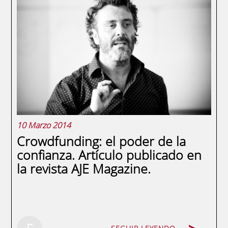
definir el salario como la compensación
económica que percibe el empleado por el
trabajo realizado, esto incluye los
programas de retribución fija, variable y las
percepciones en especies; si bien desde
una...
10 Marzo 2014
Crowdfunding: el poder de la
confianza. Artículo publicado en
la revista AJE Magazine.
SEGUIR LEYENDO