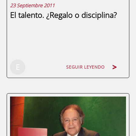
23 Septiembre 2011
El talento. ¿Regalo o disciplina?
SEGUIR LEYENDO
E
SEGUIR LEYENDO
por Antonio Ángel Pérez Ballester, profesor
de los programas Máster en Dirección de
Personal y Recursos Humanos, MBA Full
Time en Dirección de Empresas y Curso de
Experto en Logística de ENAE Business