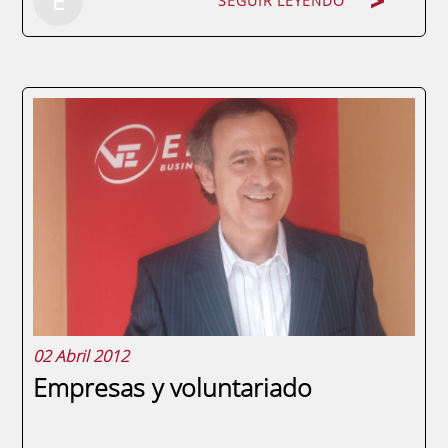
E
SEGUIR LEYENDO
España, febrero de 2014. Lo que te voy a
contar no es una broma.La empresa
Gamezone ha logrado que 12.500 personas
pre-compren y paguen por adelantado el
juego Heroquest, que está aún sin fabricar.
La fecha de entrega es para dentro de diez
meses:...
02 Abril 2012
Empresas y voluntariado