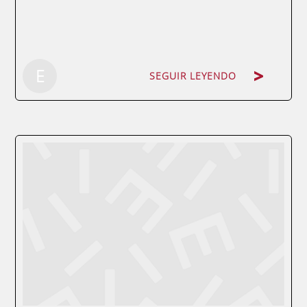
SEGUIR LEYENDO
E
SEGUIR LEYENDO
por Antonio Ángel Pérez Ballester,
profesor del Máster en Dirección de
Personal y Recursos Humanos, MBA de
Dirección de Empresas y Curso de Experto
en Logística de ENAE Business School, y
socio-director de INFLUYE,...