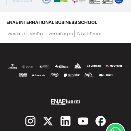
reaccionar; por...
ENAE INTERNATIONAL BUSINESS SCHOOL
Área alumni
Área Enae
Acceso Campus
Bolsa de Empleo
SEGUIR LEYENDO