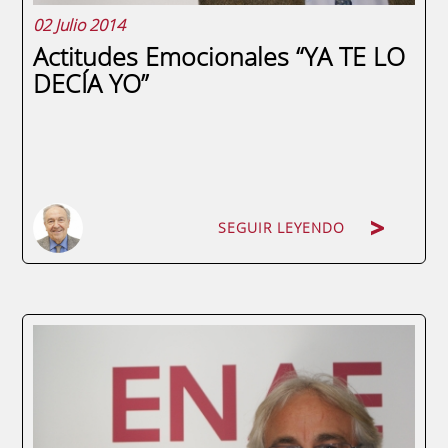
02 Julio 2014
Actitudes Emocionales “YA TE LO
DECÍA YO”
SEGUIR LEYENDO
SEGUIR LEYENDO
por Miguel Bello, Profesor en el
Executive MBA de ENAE Business School
Existe una especie humana que representa
una seria amenaza para las organizaciones
en las que habita. Se trata del pesimista,