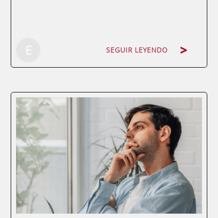
SEGUIR LEYENDO
E
SEGUIR LEYENDO
Por Pedro Motas Mosquera. Profesor del
Máster en Calidad y Medio Ambiente
Semipresencial de ENAE Business School y
director de Calidad de los Servicios de la
CARM, entre otros.El concepto de Calidad
ha variado en el tiempo. Anteriormente un
producto...