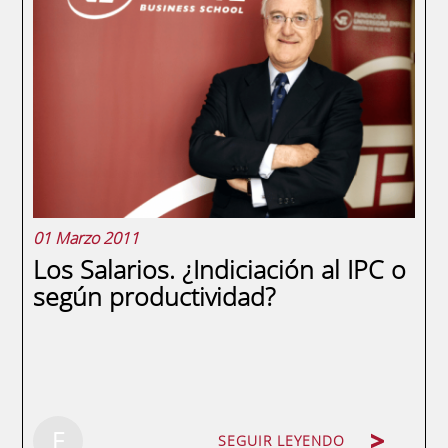
consultor en Control y Gestión de Riesgos y
Seguros, economista y vocal de la Junta
Directiva de la Asociación Española de
Gerencia de Riesgos y Seguros (AGERS),
además de ser adjunto a la Dirección y CRO
de ENAE...
01 Marzo 2011
Los Salarios. ¿Indiciación al IPC o
según productividad?
SEGUIR LEYENDO
E
SEGUIR LEYENDO