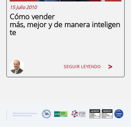
15 Julio 2010
Cómo vender
más, mejor y de manera inteligen
te
SEGUIR LEYENDO
SEGUIR LEYENDO
Jose Antonio Moreno Meseguer. Socio
Director de MMC Consulting y profesor del
Máster en Dirección Comercial y Marketing
de ENAE Business School.Cualquier
empresa puede tener el mejor producto o