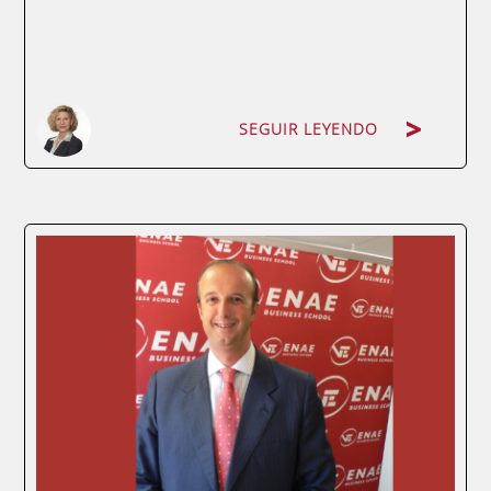
SEGUIR LEYENDO
Por Milagros de Torres, doctora en Filología
y experta en comunicación empresarial.
Profesora, entre otros, del MBA Executive y
el Máster en Dirección Comercial y
Márketing de ENAE Business School. Jan
Carlzon, el directivo sueco que reflotó...