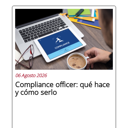
Hay personas que ocupan puestos de
dirección y hay personas que lideran.
La diferencia no está en el cargo ni en
la antigüedad, sino en un conjunto de
competencias que se pueden
aprender, practicar y medir. Si te
preguntas qué separa a un directivo...
06 Agosto 2026
Compliance officer: qué hace
y cómo serlo
SEGUIR LEYENDO