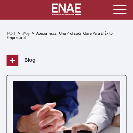
Sobrescribir
ENAE
Blog
Asesor Fiscal: Una Profesión Clave Para El Éxito
enlaces
Empresarial
de
ayuda
a
la
navegación
Blog