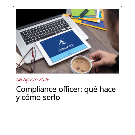
Hay personas que ocupan puestos de
dirección y hay personas que lideran.
La diferencia no está en el cargo ni en
la antigüedad, sino en un conjunto de
competencias que se pueden
aprender, practicar y medir. Si te
preguntas qué separa a un directivo...
06 Agosto 2026
Compliance officer: qué hace
y cómo serlo
SEGUIR LEYENDO