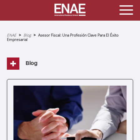
Sobrescribir
ENAE
Blog
Asesor Fiscal: Una Profesión Clave Para El Éxito
enlaces
Empresarial
de
ayuda
a
la
navegación
Blog