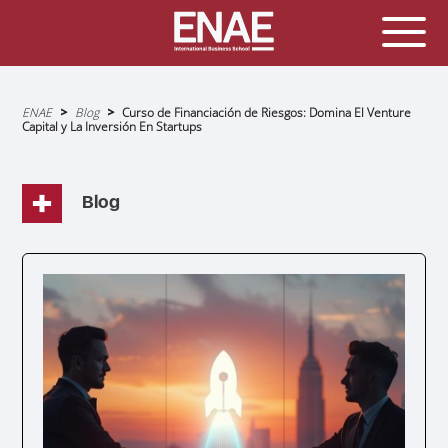
Sobrescribir
ENAE
Blog
Curso de Financiación de Riesgos: Domina El Venture
enlaces
Capital y La Inversión En Startups
de
ayuda
a
la
navegación
Blog