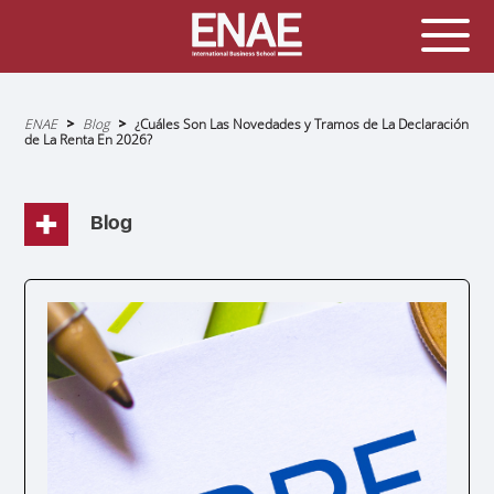
Sobrescribir
ENAE
Blog
¿Cuáles Son Las Novedades y Tramos de La Declaración
enlaces
de La Renta En 2026?
de
ayuda
a
la
navegación
Blog