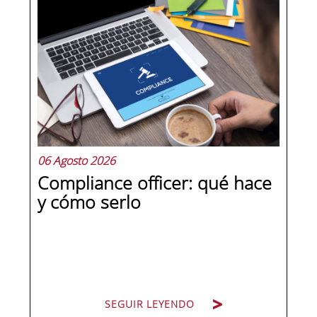
dirección y hay personas que lideran.
La diferencia no está en el cargo ni en
la antigüedad, sino en un conjunto de
competencias que se pueden
aprender, practicar y medir. Si te
preguntas qué separa a un directivo...
06 Agosto 2026
Compliance officer: qué hace
y cómo serlo
SEGUIR LEYENDO
SEGUIR LEYENDO