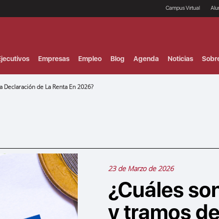
Campus Virtual
Al
¿
B
F
jecutivos
Empresas
Empleo
Blog
Agenda
Noticias
Sobr
P
E
P
 Declaración de La Renta En 2026?
F
B
F
I
P
e
C
V
23 de Marzo de 2026
¿Cuáles so
y tramos de