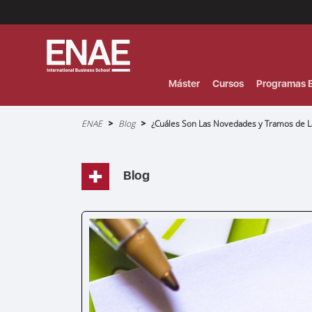
Menú
Superior
(Header)
Máster
Cursos
Programas E
Sobrescribir
ENAE
Blog
¿Cuáles Son Las Novedades y Tramos de La
enlaces
de
ayuda
a
la
navegación
Blog