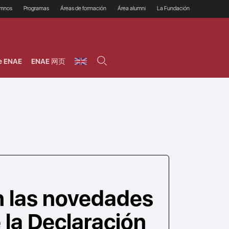
umnos
Programas
Áreas de formación
Área alumni
La Fundación
Por qué ENAE?
Todos los programas
Legal/Fiscal
Beneficios
olsa de empleo
Máster
Tecnología / Digital /
Asociarse
Semipresenciales y
Innovación / Data
oros
Preguntas Frecuentes
online
Science
e ENAE
ENAE 网页
rácticas en empresas
Programas Ejecutivos
Riesgos
NAE Alumni
Cursos de Postgrado y
Personas / RRHH /
Profesionales (Online)
HHDD
roceso de admisión
Agronegocios
inanciación, Becas y
onificación
Comercial / Marketing/
Ventas
inanciación estudios
magin LaCaixa
Dirección / Gestión /
Administración de
réstamo Imagina
empresas
studios Caja Rural
entral
Finanzas
entajas
Operaciones
n las novedades
 la Declaración