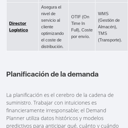
Asegura el
nivel de
WMS
OTIF (On
servicio al
(Gestión de
Director
Time In
cliente
Almacén),
Logístico
Full), Coste
optimizando
TMS
por envío.
el coste de
(Transporte).
distribución.
Planificación de la demanda
La planificación es el cerebro de la cadena de
suministro. Trabajar con intuiciones es
financieramente irresponsable; el Demand
Planner utiliza datos históricos y modelos
predictivos para anticipar qué, cuánto y cuándo