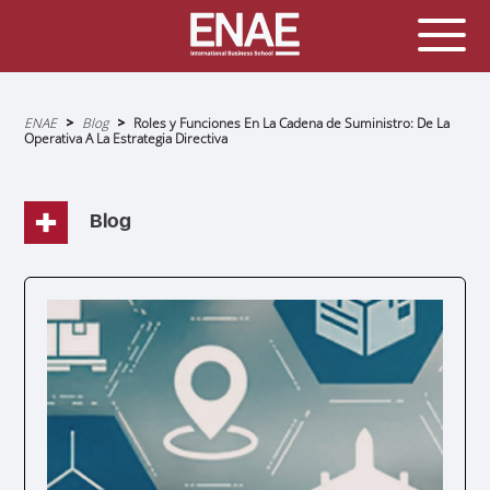
Sobrescribir
ENAE
Blog
Roles y Funciones En La Cadena de Suministro: De La
enlaces
Operativa A La Estrategia Directiva
de
ayuda
a
la
navegación
Blog