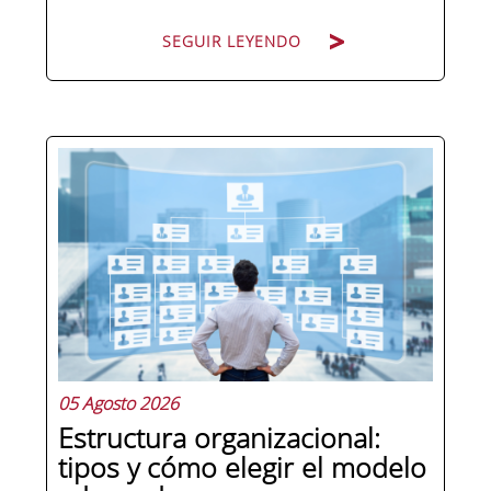
SEGUIR LEYENDO
Pocas figuras han ganado tanto peso
en la estructura corporativa española
en la última década como el
compliance officer. Desde que la
reforma del Código Penal extendió la
responsabilidad penal a las personas
jurídicas, las empresas de cualquier...
05 Agosto 2026
Estructura organizacional:
tipos y cómo elegir el modelo