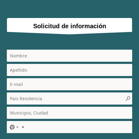
Solicitud de información
N
o