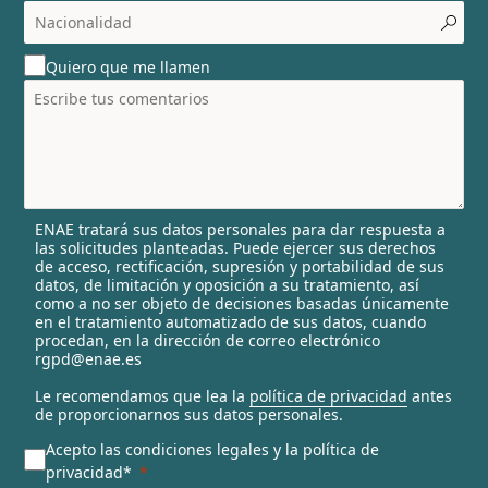
c
o
u
Quiero que me llamen
n
t
r
y
s
e
l
ENAE tratará sus datos personales para dar respuesta a
e
las solicitudes planteadas. Puede ejercer sus derechos
c
de acceso, rectificación, supresión y portabilidad de sus
t
datos, de limitación y oposición a su tratamiento, así
e
como a no ser objeto de decisiones basadas únicamente
en el tratamiento automatizado de sus datos, cuando
d
procedan, en la dirección de correo electrónico
rgpd@enae.es
Le recomendamos que lea la
política de privacidad
antes
de proporcionarnos sus datos personales.
Acepto las condiciones legales y la política de
privacidad*