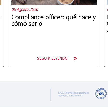
06 Agosto 2026
a
Compliance officer: qué hace y
cómo serlo
SEGUIR LEYENDO
Pocas figuras han ganado tanto peso en
la estructura corporativa española en la
última década como el compliance
officer. Desde que la reforma del Código