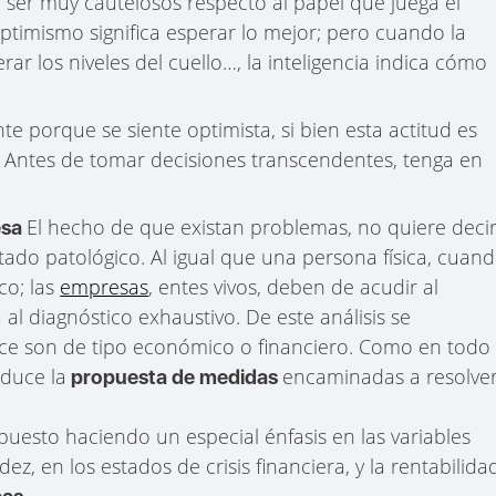
 ser muy cautelosos respecto al papel que juega el
ptimismo significa esperar lo mejor; pero cuando la
r los niveles del cuello…, la inteligencia indica cómo
e porque se siente optimista, si bien esta actitud es
. Antes de tomar decisiones transcendentes, tenga en
El hecho de que existan problemas, no quiere deci
esa
ado patológico. Al igual que una persona física, cuan
co; las
empresas
, entes vivos, deben de acudir al
 al diagnóstico exhaustivo. De este análisis se
ce son de tipo económico o financiero. Como en todo
oduce la
encaminadas a resolve
propuesta de medidas
puesto haciendo un especial énfasis en las variables
ez, en los estados de crisis financiera, y la rentabilida