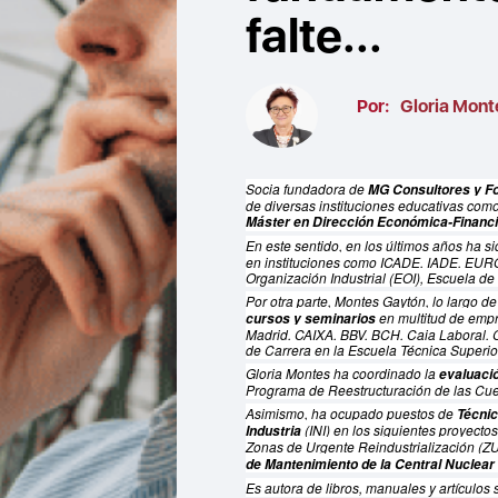
falte...
Por:
Gloria Mont
Socia fundadora de
MG Consultores y F
de diversas instituciones educativas co
Máster en Dirección Económica-Financ
En este sentido, en los últimos años ha s
en instituciones como ICADE, IADE, EU
Organización Industrial (EOI), Escuela de 
Por otra parte, Montes Gaytón, lo largo de
en multitud de emp
cursos y seminarios
Madrid, CAIXA, BBV, BCH, Caja Laboral, C
de Carrera en la Escuela Técnica Superior
Gloria Montes ha coordinado la
evaluació
Programa de Reestructuración de las Cuen
Asimismo, ha ocupado puestos de
Técnic
(INI) en los siguientes proyecto
Industria
Zonas de Urgente Reindustrialización (
de Mantenimiento de la Central Nuclear
Es autora de libros, manuales y artículos