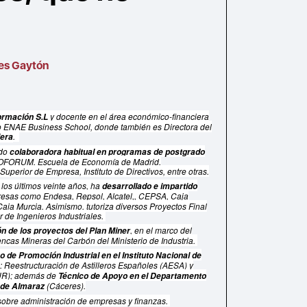
es Gaytón
y docente en el área económico-financiera
ormación S.L
mo ENAE Business School, donde también es Directora del
.
iera
ido
colaboradora habitual en programas de postgrado
ROFORUM, Escuela de Economía de Madrid,
Superior de Empresa, Instituto de Directivos, entre otras.
 los últimos veinte años, ha
desarrollado e impartido
resas como Endesa, Repsol, Alcatel,, CEPSA, Caja
aja Murcia. Asimismo, tutoriza diversos Proyectos Final
 de Ingenieros Industriales.
, en el marco del
n de los proyectos del Plan Miner
cas Mineras del Carbón del Ministerio de Industria.
o de Promoción Industrial en el Instituto Nacional de
s: Reestructuración de Astilleros Españoles (AESA) y
ZUR); además de
Técnico de Apoyo en el Departamento
(Cáceres).
 de Almaraz
 sobre administración de empresas y finanzas.