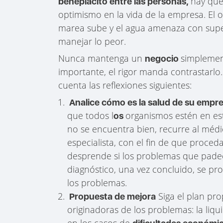
hay que
beneplácito entre las personas,
optimismo en la vida de la empresa. El o
marea sube y el agua amenaza con supera
manejar lo peor.
Nunca mantenga un
simplement
negocio
importante, el rigor manda contrastarlo
cuenta las reflexiones siguientes:
Analice cómo es la salud de su empr
que todos l
organismos estén en est
os
no se encuentra bien, recurre al médi
especialista, con el fin de que proceda
desprende si los problemas que pade
diagnóstico, una vez concluido, se pr
los problemas.
Siga el plan pro
Propuesta de mejora
originadoras de los problemas: la liquid
en los casos de