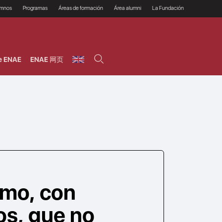
umnos
Programas
Áreas de formación
Área alumni
La Fundación
Por qué ENAE?
Todos los programas
Legal/Fiscal
Beneficios
olsa de empleo
Máster
Tecnología / Digital /
Asociarse
Semipresenciales y
Innovación / Data
oros
Preguntas Frecuentes
online
Science
e ENAE
ENAE 网页
rácticas en empresas
Programas Ejecutivos
Riesgos
NAE Alumni
Cursos de Postgrado y
Personas / RRHH /
Profesionales (Online)
HHDD
roceso de admisión
Agronegocios
inanciación, Becas y
onificación
Comercial / Marketing/
Ventas
inanciación estudios
magin LaCaixa
Dirección / Gestión /
Administración de
réstamo Imagina
empresas
studios Caja Rural
entral
Finanzas
entajas
Operaciones
smo, con
s, que no