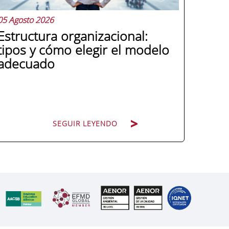
05 Agosto 2026
Estructura organizacional:
tipos y cómo elegir el modelo
adecuado
SEGUIR LEYENDO
Cuando una organización crece o
cambia de dirección estratégica, una de
las primeras preguntas que surgen es:
¿cómo nos organizamos? La respuesta