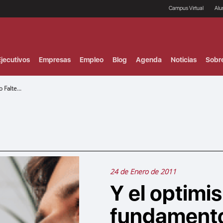
Campus Virtual
Al
¿
B
F
jecutivos
Empresas
Empleo
Blog
Agenda
Noticias
Sobr
P
E
P
Falte...
F
B
F
I
P
e
C
V
24 de Enero de 2011
Y el optimi
fundamento