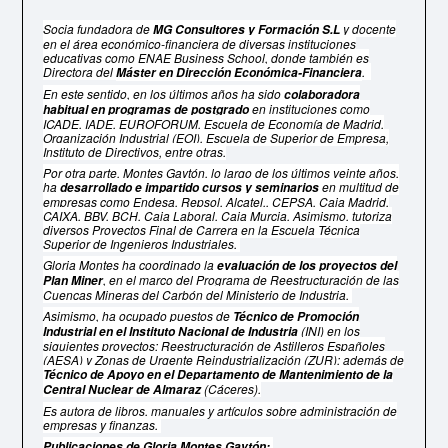
Socia fundadora de
y docente
MG Consultores y Formación S.L
en el área económico-financiera de diversas instituciones
educativas como ENAE Business School, donde también es
Directora del
.
Máster en Dirección Económica-Financiera
En este sentido, en los últimos años ha sido
colaboradora
en instituciones como
habitual en programas de postgrado
ICADE, IADE, EUROFORUM, Escuela de Economía de Madrid,
Organización Industrial (EOI), Escuela de Superior de Empresa,
Instituto de Directivos, entre otras.
Por otra parte, Montes Gaytón, lo largo de los últimos veinte años,
ha
en multitud de
desarrollado e impartido cursos y seminarios
empresas como Endesa, Repsol, Alcatel,, CEPSA, Caja Madrid,
CAIXA, BBV, BCH, Caja Laboral, Caja Murcia. Asimismo, tutoriza
diversos Proyectos Final de Carrera en la Escuela Técnica
Superior de Ingenieros Industriales.
Gloria Montes ha coordinado la
evaluación de los proyectos del
, en el marco del Programa de Reestructuración de las
Plan Miner
Cuencas Mineras del Carbón del Ministerio de Industria.
Asimismo, ha ocupado puestos de
Técnico de Promoción
(INI) en los
Industrial en el Instituto Nacional de Industria
siguientes proyectos: Reestructuración de Astilleros Españoles
(AESA) y Zonas de Urgente Reindustrialización (ZUR); además de
Técnico de Apoyo en el Departamento de Mantenimiento de la
(Cáceres).
Central Nuclear de Almaraz
Es autora de libros, manuales y artículos sobre administración de
empresas y finanzas.
Publicaciones de Gloria Montes Gaytón: