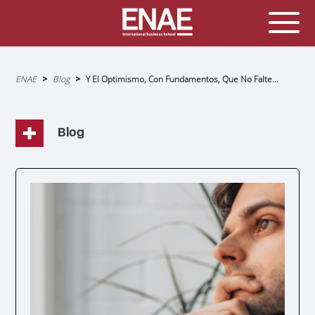
Sobrescribir
ENAE
Blog
Y El Optimismo, Con Fundamentos, Que No Falte...
enlaces
de
ayuda
a
la
navegación
Blog