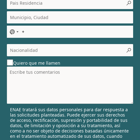
N
o
c
o
u
Quiero que me llamen
n
t
r
y
s
e
l
ENAE tratará sus datos personales para dar respuesta a
e
las solicitudes planteadas. Puede ejercer sus derechos
c
de acceso, rectificación, supresión y portabilidad de sus
t
datos, de limitación y oposición a su tratamiento, así
e
como a no ser objeto de decisiones basadas únicamente
en el tratamiento automatizado de sus datos, cuando
d