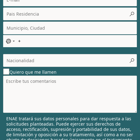
N
o
c
o
u
Quiero que me llamen
n
t
r
y
s
e
l
ENAE tratará sus datos personales para dar respuesta a las
e
solicitudes planteadas. Puede ejercer sus derechos de
c
acceso, rectificación, supresión y portabilidad de sus datos,
t
de limitación y oposición a su tratamiento, así como a no ser
objeto de decisiones basadas únicamente en el tratamiento
e