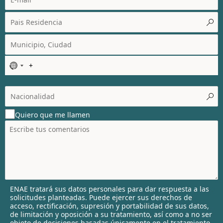
N
o
c
o
u
Quiero que me llamen
n
t
r
y
s
e
l
ENAE tratará sus datos personales para dar respuesta a las
e
solicitudes planteadas. Puede ejercer sus derechos de
c
acceso, rectificación, supresión y portabilidad de sus datos,
t
de limitación y oposición a su tratamiento, así como a no ser
objeto de decisiones basadas únicamente en el tratamiento
e