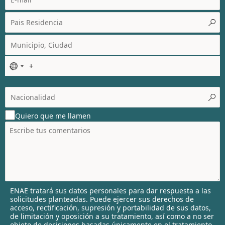
N
o
c
o
u
Quiero que me llamen
n
t
r
y
s
e
l
ENAE tratará sus datos personales para dar respuesta a las
e
solicitudes planteadas. Puede ejercer sus derechos de
c
acceso, rectificación, supresión y portabilidad de sus datos,
t
de limitación y oposición a su tratamiento, así como a no ser
objeto de decisiones basadas únicamente en el tratamiento
e