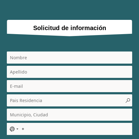
Solicitud de información
N
o