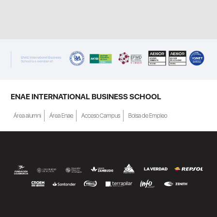
ENAE INTERNATIONAL BUSINESS SCHOOL
Área alumni
Área Enae
Acceso Campus
Bolsa de Empleo