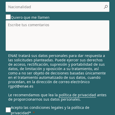
c
o
u
Quiero que me llamen
n
t
r
y
s
e
l
ENAE tratará sus datos personales para dar respuesta a
e
las solicitudes planteadas. Puede ejercer sus derechos
c
de acceso, rectificación, supresión y portabilidad de sus
t
datos, de limitación y oposición a su tratamiento, así
e
como a no ser objeto de decisiones basadas únicamente
en el tratamiento automatizado de sus datos, cuando
d
procedan, en la dirección de correo electrónico
rgpd@enae.es
Le recomendamos que lea la
política de privacidad
antes
de proporcionarnos sus datos personales.
Acepto las condiciones legales y la política de
privacidad*