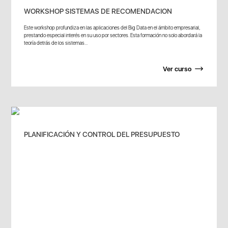
WORKSHOP SISTEMAS DE RECOMENDACION
Este workshop profundiza en las aplicaciones del Big Data en el ámbito empresarial,
prestando especial interés en su uso por sectores. Esta formación no solo abordará la
teoría detrás de los sistemas...
Ver curso
PLANIFICACIÓN Y CONTROL DEL PRESUPUESTO