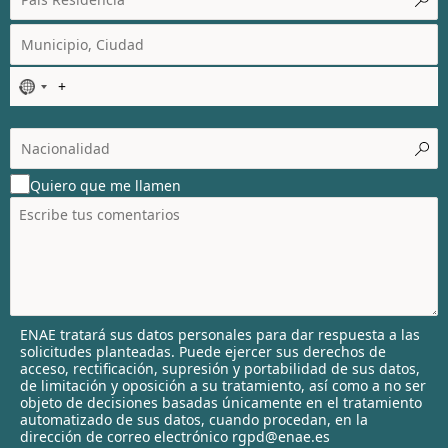
N
o
c
o
u
Quiero que me llamen
n
t
r
y
s
e
l
ENAE tratará sus datos personales para dar respuesta a las
e
solicitudes planteadas. Puede ejercer sus derechos de
c
acceso, rectificación, supresión y portabilidad de sus datos,
t
de limitación y oposición a su tratamiento, así como a no ser
objeto de decisiones basadas únicamente en el tratamiento
e
automatizado de sus datos, cuando procedan, en la
d
dirección de correo electrónico rgpd@enae.es