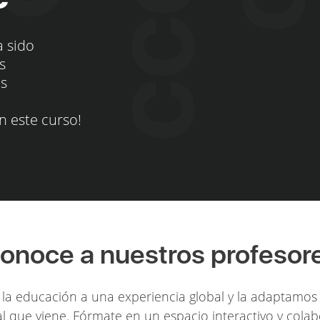
a sido
s
os
n este curso!
onoce a nuestros profesor
la educación a una experiencia global y la adaptamos 
l que viene. Fórmate en un espacio interactivo y colab