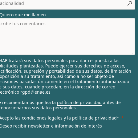
o
u
Quiero que me llamen
n
r
y
s
e
NAE tratará sus datos personales para dar respuesta a las
e
olicitudes planteadas. Puede ejercer sus derechos de acceso,
c
ectificación, supresión y portabilidad de sus datos, de limitación
 oposición a su tratamiento, así como a no ser objeto de
ecisiones basadas únicamente en el tratamiento automatizado
e
e sus datos, cuando procedan, en la dirección de correo
d
lectrónico rgpd@enae.es
e recomendamos que lea la
política de privacidad
antes de
roporcionarnos sus datos personales.
Acepto las condiciones legales y la política de privacidad*
Deseo recibir newsletter e información de interés