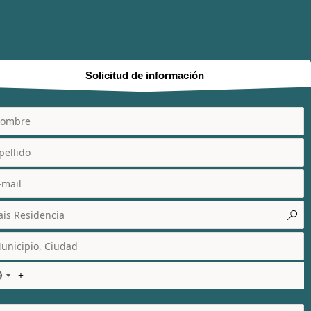
Solicitud de información
N
o
c