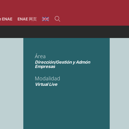
umnos
Programas
Áreas de formación
Área alumni
La Fundación
Por qué ENAE?
Todos los programas
Legal/Fiscal
Beneficios
e ENAE
ENAE 网页
olsa de empleo
Máster
Tecnología / Digital /
Asociarse
Semipresenciales y
Innovación / Data
oros
Preguntas Frecuentes
online
Science
rácticas en empresas
Programas Ejecutivos
Riesgos
NAE Alumni
Cursos de Postgrado y
Personas / RRHH /
Profesionales (Online)
HHDD
roceso de admisión
Agronegocios
Área
inanciación, Becas y
onificación
Comercial / Marketing/
Dirección/Gestión y Admón
Ventas
inanciación estudios
Empresas
magin LaCaixa
Dirección / Gestión /
Administración de
réstamo Imagina
Modalidad
empresas
studios Caja Rural
entral
Virtual Live
Finanzas
entajas
Operaciones