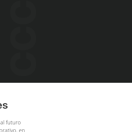
es
al futuro
orativo, en