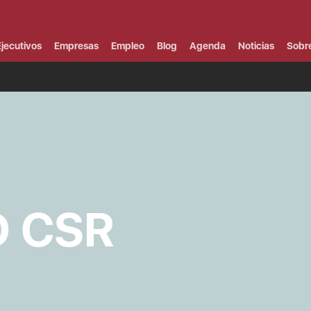
Campus Virtual
Al
¿
jecutivos
Empresas
Empleo
Blog
Agenda
Noticias
Sobr
B
F
P
E
P
F
B
F
I
P
e
C
D CSR
V