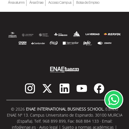
Área alumni
Área Enae
Acceso Campus
Bolsa de Empleo
© 2026
ENAE INTERNATIONAL BUSINESS SCHOOL.
Edificio
ENAE Nº 13. Campus Universitario de Espinardo. 30100 MURCIA
(España). Telf. 968 899 899, Fax: 868 884 133 · Email:
info@enae.es
·
Aviso legal
|
Sujeto a normas académicas
|