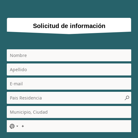
Solicitud de información
N
o