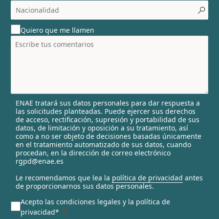
c
o
u
Quiero que me llamen
n
t
r
y
s
e
l
ENAE tratará sus datos personales para dar respuesta a
e
las solicitudes planteadas. Puede ejercer sus derechos
c
de acceso, rectificación, supresión y portabilidad de sus
t
datos, de limitación y oposición a su tratamiento, así
e
como a no ser objeto de decisiones basadas únicamente
en el tratamiento automatizado de sus datos, cuando
d
procedan, en la dirección de correo electrónico
rgpd@enae.es
Le recomendamos que lea la
política de privacidad
antes
de proporcionarnos sus datos personales.
Acepto las condiciones legales y la política de
privacidad*