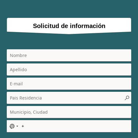
Solicitud de información
N
o