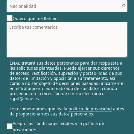
c
o
u
Quiero que me llamen
n
t
r
y
s
e
l
ENAE tratará sus datos personales para dar respuesta a
e
las solicitudes planteadas. Puede ejercer sus derechos
c
de acceso, rectificación, supresión y portabilidad de sus
t
datos, de limitación y oposición a su tratamiento, así
e
como a no ser objeto de decisiones basadas únicamente
en el tratamiento automatizado de sus datos, cuando
d
procedan, en la dirección de correo electrónico
rgpd@enae.es
Le recomendamos que lea la
política de privacidad
antes
de proporcionarnos sus datos personales.
Acepto las condiciones legales y la política de
privacidad*