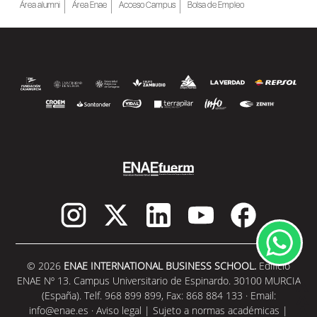
Área alumni
Área Enae
Acceso Campus
Bolsa de Empleo
© 2026
ENAE INTERNATIONAL BUSINESS SCHOOL.
Edificio
ENAE Nº 13. Campus Universitario de Espinardo. 30100 MURCIA
(España). Telf. 968 899 899, Fax: 868 884 133 · Email:
info@enae.es
·
Aviso legal
|
Sujeto a normas académicas
|